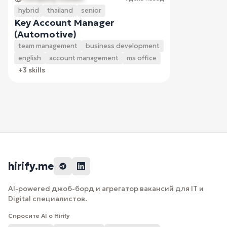
hybrid
thailand
senior
Key Account Manager
(Automotive)
team management
business development
english
account management
ms office
+3 skills
hirify.me
AI-powered джоб-борд и агрегатор вакансий для IT и
Digital специалистов.
Спросите AI о Hirify