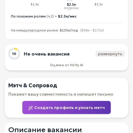
$1.5к
$2.5к
$3.2к
МЕДИАНА
По похожим ролям
(42)
~
$2.5к/мес
На международном рынке:
$135к/год
($98к - $175к)
Не очень вакансия
развернуть
10
Оценка от Hirify AI
Мэтч & Сопровод
Покажет вашу совместимость и напишет письмо
Создать профиль и узнать мэтч
Описание вакансии