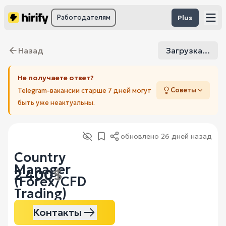
Работодателям
Plus
Назад
Загрузка...
Не получаете ответ?
Советы
Telegram-вакансии старше 7 дней могут
быть уже неактуальны.
обновлено
26 дней назад
Country
Manager
2 400
$
(Forex/CFD
Trading)
Контакты