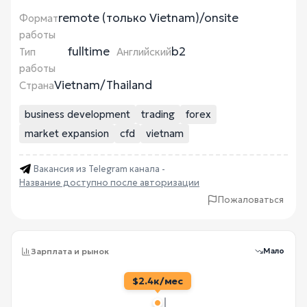
remote (только Vietnam)/onsite
Формат
работы
fulltime
b2
Тип
Английский
работы
Vietnam/Thailand
Страна
business development
trading
forex
market expansion
cfd
vietnam
Вакансия из Telegram канала -
Название доступно после авторизации
Пожаловаться
Зарплата и рынок
Мало
$2.4к/мес