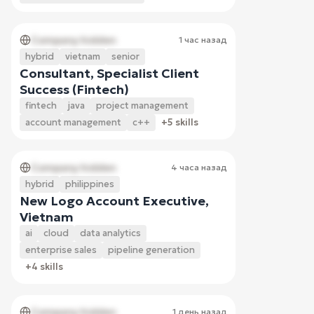
Company hidden
1 час назад
hybrid
vietnam
senior
Consultant, Specialist Client
Success (Fintech)
fintech
java
project management
account management
c++
+5 skills
Company hidden
4 часа назад
hybrid
philippines
New Logo Account Executive,
Vietnam
ai
cloud
data analytics
enterprise sales
pipeline generation
+4 skills
Company hidden
1 день назад