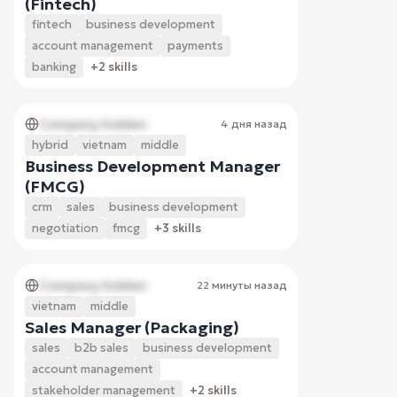
(Fintech)
fintech
business development
account management
payments
banking
+2 skills
Company hidden
4 дня назад
hybrid
vietnam
middle
Business Development Manager
(FMCG)
crm
sales
business development
negotiation
fmcg
+3 skills
Company hidden
22 минуты назад
vietnam
middle
Sales Manager (Packaging)
sales
b2b sales
business development
account management
stakeholder management
+2 skills