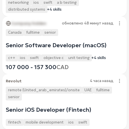
networking
ios
swift
a b testing
distributed systems
+4 skills
Company hidden
обновлено
48 минут назад
Canada
fulltime
senior
Senior Software Developer (macOS)
c++
ios
swift
objective c
unit testing
+4 skills
107 000 - 157 300
CAD
Revolut
4 часа назад
remote (United_arab_emirates)/onsite
UAE
fulltime
senior
Senior iOS Developer (Fintech)
fintech
mobile development
ios
swift