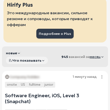
Hirify Plus
Это международные вакансии, сильное
резюме и сопроводы, которые приводят к
офферам
Подробнее о Plus
новые
945
вакансий за
месяц
Что показывать
Company hidden
1 минуту назад
onsite
US
fulltime
junior
Software Engineer, iOS, Level 3
(Snapchat)