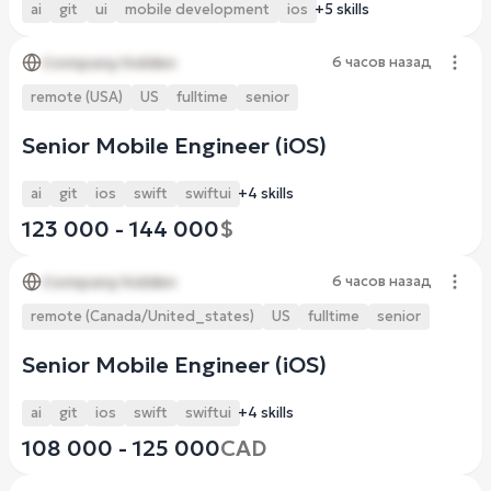
ai
git
ui
mobile development
ios
+5 skills
Company hidden
6 часов назад
remote (USA)
US
fulltime
senior
Senior Mobile Engineer (iOS)
ai
git
ios
swift
swiftui
+4 skills
123 000 - 144 000
$
Company hidden
6 часов назад
remote (Canada/United_states)
US
fulltime
senior
Senior Mobile Engineer (iOS)
ai
git
ios
swift
swiftui
+4 skills
108 000 - 125 000
CAD