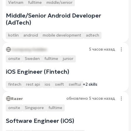
Vietnam
fulltime
middle/senior
Middle/Senior Android Developer
(AdTech)
kotlin
android
mobile development
adtech
Company hidden
5 часов назад
onsite
Sweden
fulltime
junior
iOS Engineer (Fintech)
fintech
rest api
ios
swift
swiftui
+2 skills
Razer
обновлено
5 часов назад
onsite
Singapore
fulltime
Software Engineer (iOS)