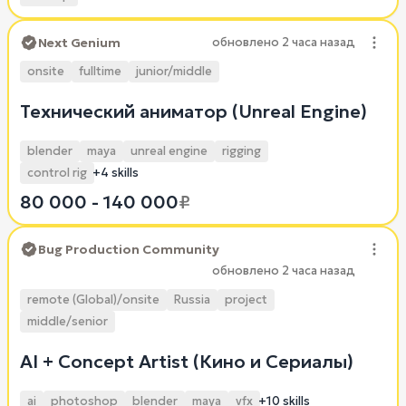
Next Genium
обновлено
2 часа назад
onsite
fulltime
junior/middle
Технический аниматор (Unreal Engine)
blender
maya
unreal engine
rigging
control rig
+4 skills
80 000 - 140 000
₽
Bug Production Community
обновлено
2 часа назад
remote (Global)/onsite
Russia
project
middle/senior
AI + Concept Artist (Кино и Сериалы)
ai
photoshop
blender
maya
vfx
+10 skills