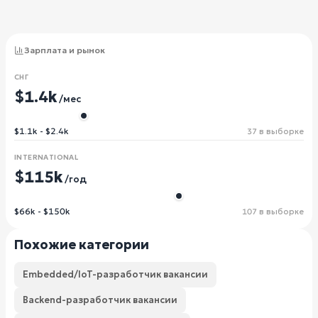
Зарплата и рынок
СНГ
$1.4k
/мес
$1.1k - $2.4k
37 в выборке
INTERNATIONAL
$115k
/год
$66k - $150k
107 в выборке
Похожие категории
Embedded/IoT-разработчик вакансии
Backend-разработчик вакансии