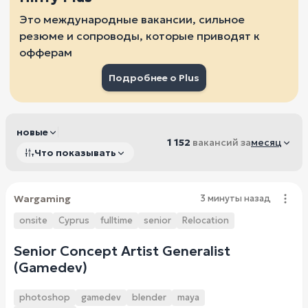
Это международные вакансии, сильное
резюме и сопроводы, которые приводят к
офферам
Подробнее о Plus
новые
1 152
вакансий за
месяц
Что показывать
Wargaming
3 минуты назад
onsite
Cyprus
fulltime
senior
Relocation
Senior Concept Artist Generalist
(Gamedev)
photoshop
gamedev
blender
maya