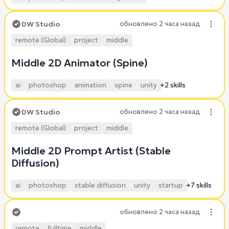
DW Studio
обновлено
2 часа назад
remote (Global)
project
middle
Middle 2D Animator (Spine)
ai
photoshop
animation
spine
unity
+2 skills
DW Studio
обновлено
2 часа назад
remote (Global)
project
middle
Middle 2D Prompt Artist (Stable
Diffusion)
ai
photoshop
stable diffusion
unity
startup
+7 skills
обновлено
2 часа назад
remote
fulltime
middle