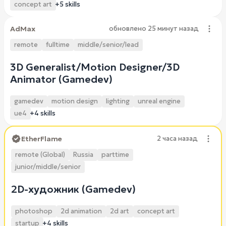
concept art
+5 skills
AdMax
обновлено
25 минут назад
remote
fulltime
middle/senior/lead
3D Generalist/Motion Designer/3D
Animator (Gamedev)
gamedev
motion design
lighting
unreal engine
ue4
+4 skills
EtherFlame
2 часа назад
remote (Global)
Russia
parttime
junior/middle/senior
2D-художник (Gamedev)
photoshop
2d animation
2d art
concept art
startup
+4 skills