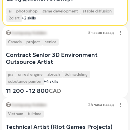
ai
photoshop
game development
stable diffusion
2d art
+2 skills
Company hidden
5 часов назад
Canada
project
senior
Contract Senior 3D Environment
Outsource Artist
jira
unreal engine
zbrush
3d modeling
substance painter
+4 skills
11 200 - 12 800
CAD
Company hidden
24 часа назад
Vietnam
fulltime
Technical Artist (Riot Games Projects)