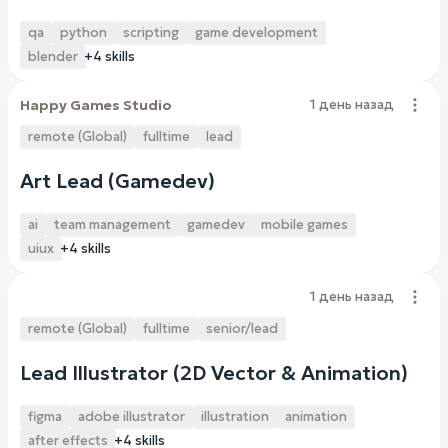
qa
python
scripting
game development
blender
+4 skills
Happy Games Studio
1 день назад
remote (Global)
fulltime
lead
Art Lead (Gamedev)
ai
team management
gamedev
mobile games
uiux
+4 skills
1 день назад
remote (Global)
fulltime
senior/lead
Lead Illustrator (2D Vector & Animation)
figma
adobe illustrator
illustration
animation
after effects
+4 skills