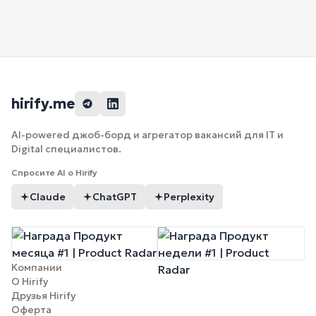
hirify.me
AI-powered джоб-борд и агрегатор вакансий для IT и
Digital специалистов.
Спросите AI о Hirify
Claude
ChatGPT
Perplexity
Компании
О Hirify
Друзья Hirify
Оферта