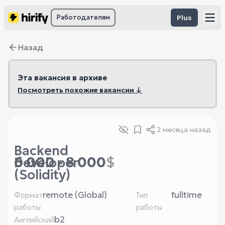
Работодателям
Plus
Назад
Эта вакансия в архиве
Посмотреть похожие вакансии ↓
2 месяца назад
Backend
6 000 - 8 000
$
Developer
(Solidity)
remote (Global)
fulltime
Формат
Тип
работы
работы
b2
Английский