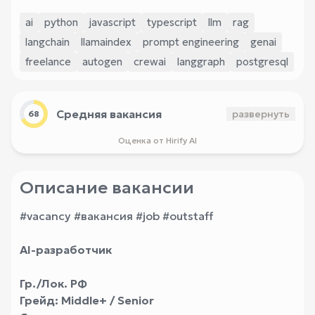
ai
python
javascript
typescript
llm
rag
langchain
llamaindex
prompt engineering
genai
freelance
autogen
crewai
langgraph
postgresql
Средняя вакансия
развернуть
68
Оценка от Hirify AI
Описание вакансии
#vacancy #вакансия #job #outstaff
AI-разработчик
Гр./Лок. РФ
Грейд: Middle+ / Senior