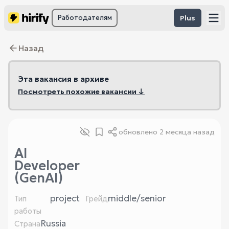
Работодателям
Plus
Назад
Эта вакансия в архиве
Посмотреть похожие вакансии ↓
обновлено
2 месяца назад
AI
Developer
(GenAI)
project
middle/senior
Тип
Грейд
работы
Russia
Страна