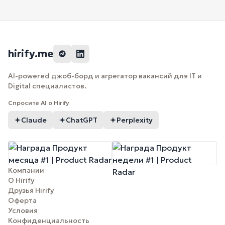
hirify.me
AI-powered джоб-борд и агрегатор вакансий для IT и
Digital специалистов.
Спросите AI о Hirify
Claude
ChatGPT
Perplexity
Компании
О Hirify
Друзья Hirify
Оферта
Условия
Конфиденциальность