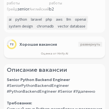
работы
работы
senior
b2
Грейд
Английский
ai
python
laravel
php
aws
llm
openai
system design
chromadb
vector database
Хорошая вакансия
развернуть
72
Оценка от Hirify AI
Описание вакансии
Senior Python Backend Engineer
#SeniorPythonBackendEngineer
#PythonBackendEngineer #Senior #Удаленно
Требования:
Сильный опыт Python-разработки и построения