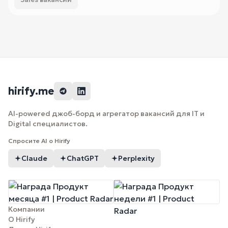
hirify.me
AI-powered джоб-борд и агрегатор вакансий для IT и
Digital специалистов.
Спросите AI о Hirify
Claude
ChatGPT
Perplexity
Компании
О Hirify