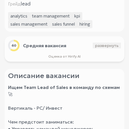
lead
Грейд
analytics
team management
kpi
sales management
sales funnel
hiring
Средняя вакансия
развернуть
60
Оценка от Hirify AI
Описание вакансии
Ищем Team Lead of Sales в команду по схемам
🚀
Вертикаль - РС/ Инвест
Чем предстоит заниматься:
• Управлять командой менеджеров: