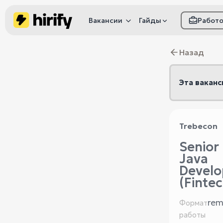
Вакансии
Гайды
Работ
Как настроить фил
Назад
Как распознать
мошенничество
Эта ваканс
Trebecon
Senior
Java
Develo
(Fintec
rem
Формат
работы