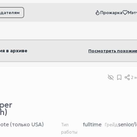
одателям
Прожарка
Мэт
ьтры
ия в архиве
Посмотреть похожие
2 
per
h)
ote (только USA)
fulltime
senior/
Тип
Грейд
работы