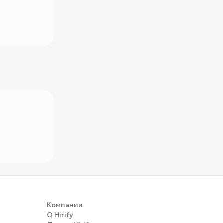
Компании
О Hirify