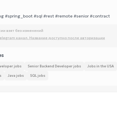
ing #spring_boot #sql #rest #remote #senior #contract
сии взят без изменений
elegram канал. Название доступно после авторизации
es
veloper jobs
Senior Backend Developer jobs
Jobs in the USA
s
Java jobs
SQL jobs