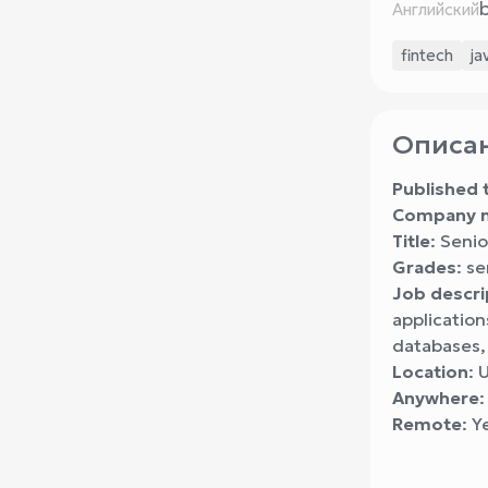
Английский
fintech
ja
Описан
Published 
Company 
Title
: Seni
Grades
: se
Job descri
application
databases, 
Location
: 
Anywhere
:
Remote
: Y