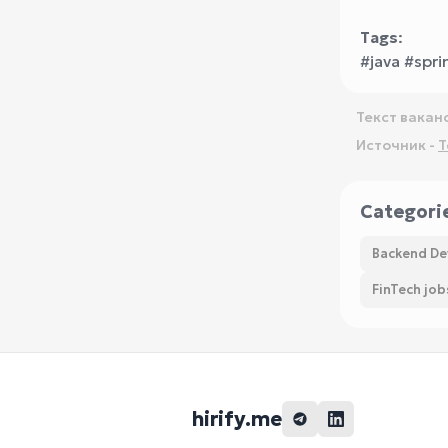
Tags
:
#java #spr
Текст вакан
Источник -
T
Categori
Backend De
FinTech job
hirify.me