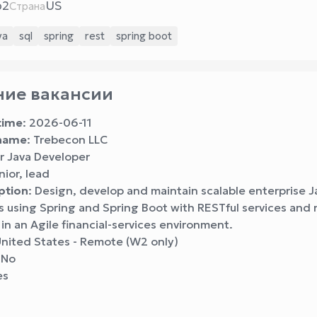
b2
US
Страна
va
sql
spring
rest
spring boot
ие вакансии
time
: 2026-06-11
name
: Trebecon LLC
or Java Developer
nior, lead
ption
: Design, develop and maintain scalable enterprise J
s using Spring and Spring Boot with RESTful services and r
in an Agile financial-services environment.
United States - Remote (W2 only)
 No
es