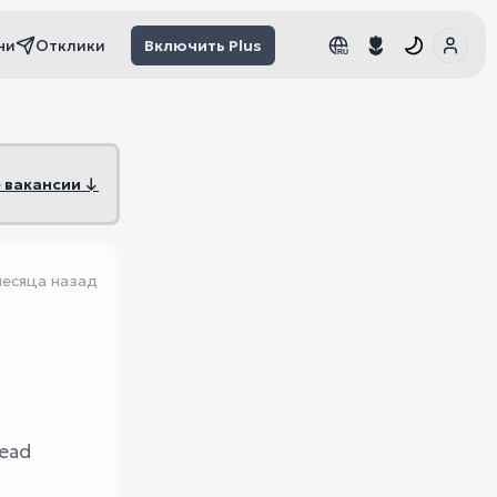
чи
Отклики
Включить Plus
RU
RU
 вакансии ↓
месяца назад
lead