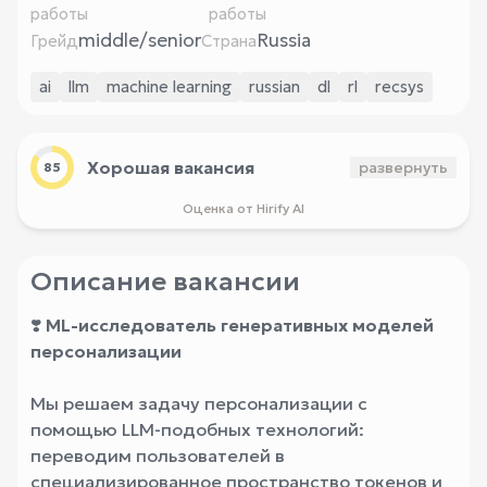
работы
работы
middle/senior
Russia
Грейд
Страна
ai
llm
machine learning
russian
dl
rl
recsys
Хорошая вакансия
развернуть
85
Оценка от Hirify AI
Описание вакансии
❣️
ML-исследователь генеративных моделей
персонализации
Мы решаем задачу персонализации с
помощью LLM-подобных технологий:
переводим пользователей в
специализированное пространство токенов и