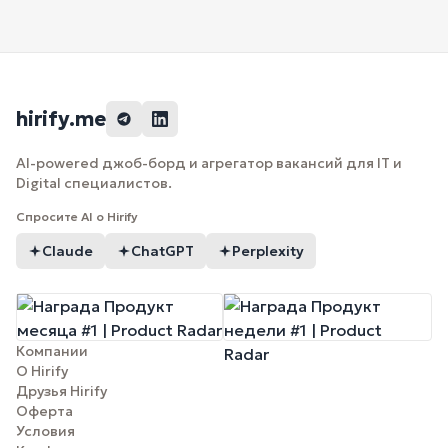
hirify.me
AI-powered джоб-борд и агрегатор вакансий для IT и
Digital специалистов.
Спросите AI о Hirify
Claude
ChatGPT
Perplexity
Компании
О Hirify
Друзья Hirify
Оферта
Условия