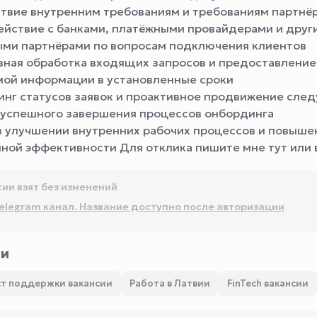
ствие внутренним требованиям и требованиям партнё
ействие с банками, платёжными провайдерами и друг
ми партнёрами по вопросам подключения клиентов
вная обработка входящих запросов и предоставление
ой информации в установленные сроки
инг статусов заявок и проактивное продвижение сл
 успешного завершения процессов онбординга
 в улучшении внутренних рабочих процессов и повыше
ной эффективности Для отклика пишите мне тут или в
сии взят без изменений
elegram канал. Название доступно после авторизации
ии
т поддержки вакансии
Работа в Латвии
FinTech вакансии