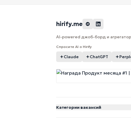
hirify.me
AI-powered джоб-борд и агрегатор 
Спросите AI о Hirify
Claude
ChatGPT
Perpl
Категории вакансий