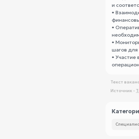
и соответ
• Взаимод
финансовы
• Операти
необходим
• Монитор
шагов для
• Участие
операцион
Текст вакан
Источник -
T
Категор
Специалис