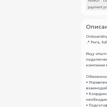
fintech
co
payment pr
Описан
Onboarding
📍 Рига, fu
Ищу опытн
подключен
компании в
Обязаннос
• Управле
взаимодей
• Координ
необходим
• Подготов