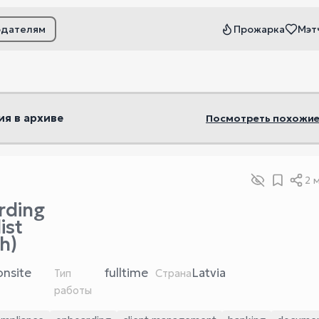
одателям
Прожарка
Мэт
ьтры
ия в архиве
Посмотреть похожие
2 
rding
ist
h)
onsite
fulltime
Latvia
Тип
Страна
работы