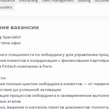
mpliance
onboarding
client management
banking
documen
oviders
ие вакансии
 Specialist
ll-time офис
ого специалиста по онбордингу для управления про
ия клиентов и координации с финансовыми партнёр
 Fintech-компанию в Риге.
ти:
ние полным циклом онбординга клиентов — от первич
ствия до успешной активации
ация процессов онбординга и своевременное выполн
ых этапов
ка, ведение и контроль пакетов документов: полнота