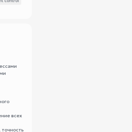
t control
цессами
ами
ного
ение всех
, точность