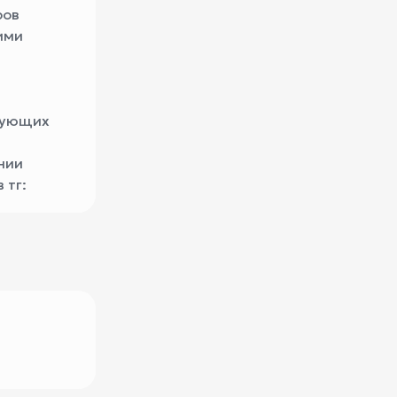
ров
ими
едующих
нии
 тг: