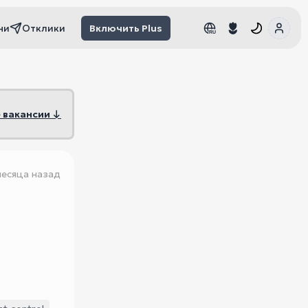
чи
Отклики
Включить Plus
RU
RU
 вакансии ↓
месяца назад