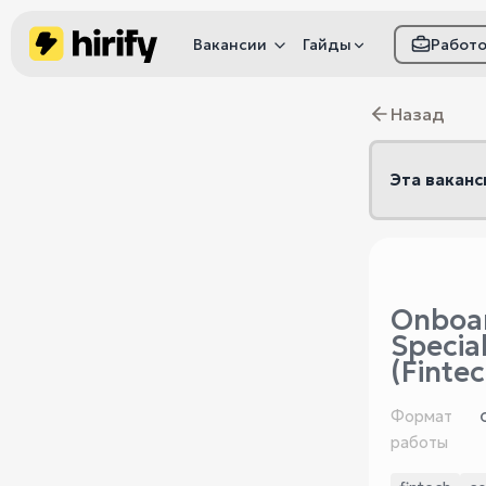
Вакансии
Гайды
Работ
Как настроить фил
Назад
Как распознать
мошенничество
Эта ваканс
Onboa
Special
(Fintec
Формат
работы