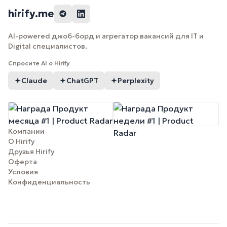
hirify.me
AI-powered джоб-борд и агрегатор вакансий для IT и
Digital специалистов.
Спросите AI о Hirify
Claude
ChatGPT
Perplexity
Компании
О Hirify
Друзья Hirify
Оферта
Условия
Конфиденциальность