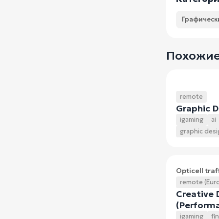
Графическ
Похожие
remote
Graphic D
igaming
ai
graphic desi
Opticell traf
remote (Eur
Creative 
(Perform
igaming
fi