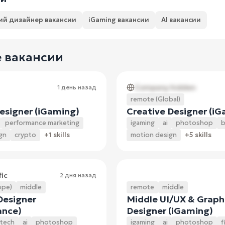
ий дизайнер вакансии
iGaming вакансии
AI вакансии
 вакансии
Company hidden
1 день назад
remote (Global)
esigner (iGaming)
Creative Designer (i
performance marketing
igaming
ai
photoshop
b
gn
crypto
+1 skills
motion design
+5 skills
fic
2 дня назад
ope)
middle
remote
middle
Designer
Middle UI/UX & Graph
ance)
Designer (iGaming)
ntech
ai
photoshop
igaming
ai
photoshop
f