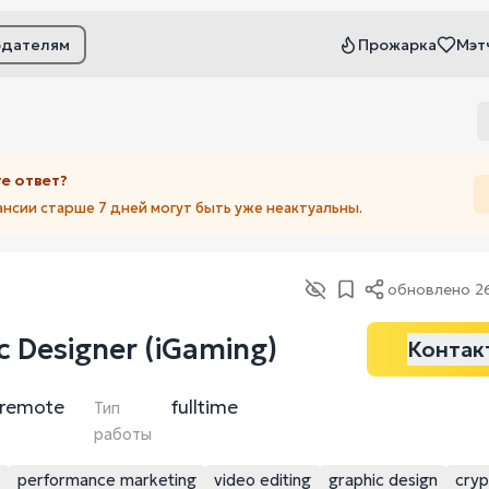
одателям
Прожарка
Мэт
ьтры
е ответ?
ансии старше 7 дней могут быть уже неактуальны.
обновлено
2
c Designer (iGaming)
Контак
remote
fulltime
Тип
работы
performance marketing
video editing
graphic design
cryp