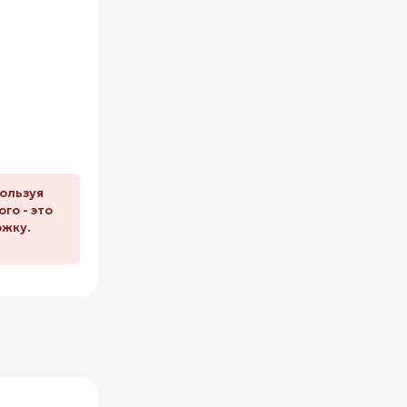
пользуя
го - это
ржку.