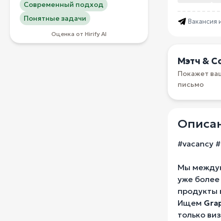
Современный подход
Понятные задачи
Вакансия 
Оценка от Hirify AI
Мэтч & С
Покажет ва
письмо
Описан
#vacancy #
Мы междун
уже более
продукты в
Ищем
Grap
только виз