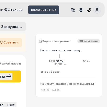
чи
Отклики
Включить Plus
RU
RU
Загрузка...
Зарплата и рынок
ЗП не указана
Советы
На похожих ролях по рынку
$800
$1.2к
$3.2к
6 дней назад
МЕДИАНА
25 в выборке
ты
На международном рынке:
$110к/год
($64к - $155к)
to
usdt