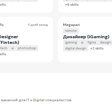
ills
+6 skills
fic
Megapari
5 дней назад
remote
Designer
Дизайнер (iGaming)
Fintech)
igaming
ai
figma
design
ntech
ai
photoshop
digital design
+2 skills
ills
вакансий для IT и Digital специалистов.