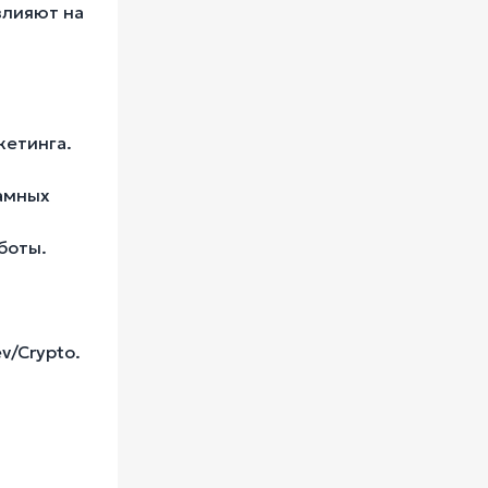
влияют на
кетинга.
ламных
боты.
v/Crypto.