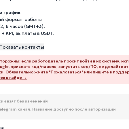
и график
ый формат работы
/2, 8 часов (GMT+3).
д + KPI, выплаты в USDT.
Показать контакты
торожны: если работодатель просит войти в их систему, ис
ogle, прислать код/пароль, запустить код/ПО, не делайте это
и. Обязательно жмите "Пожаловаться" или пишите в подде
е в гайде →
сии взят без изменений
elegram канал. Название доступно после авторизации
ии