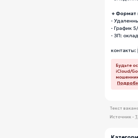
🔸
Формат 
- Удаленн
- График 5
- ЗП: окла
контакты:
Будьте ос
iCloud/Go
мошенник
Подробне
Текст вакан
Источник -
T
Категор