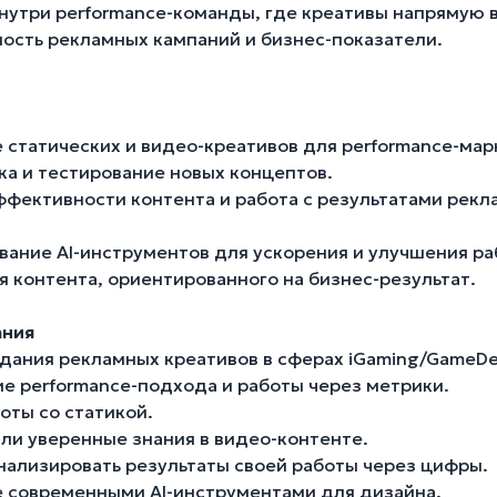
внутри performance-команды, где креативы напрямую 
ость рекламных кампаний и бизнес-показатели.
е статических и видео-креативов для performance-мар
тка и тестирование новых концептов.
эффективности контента и работа с результатами рек
ование AI-инструментов для ускорения и улучшения ра
я контента, ориентированного на бизнес-результат.
ания
здания рекламных креативов в сферах iGaming/GameDe
ие performance-подхода и работы через метрики.
оты со статикой.
или уверенные знания в видео-контенте.
анализировать результаты своей работы через цифры.
е современными AI-инструментами для дизайна.