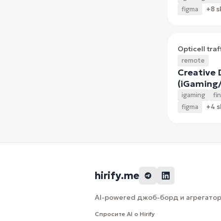
figma
+8 sk
Opticell traf
remote
Creative 
(iGaming/
igaming
fi
figma
+4 sk
hirify.me
AI-powered джоб-борд и агрегатор 
Спросите AI о Hirify