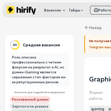
Вакансии
Гайды
Работ
Как настроить фил
Назад
Как распознать
мошенничество
Не получает
Средняя вакансия
60
Telegram-вак
Роль описана
профессионально с четким
фокусом на результат и AI, но
домен iGaming является
серьезным стоп-фактором из-
Graphi
за репутационных рисков.
Формат
Кликните для подробной информации
работы
Рискованный домен
Зарплата не указана
igaming
ai