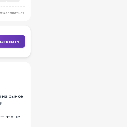
ожаловаться
нать мэтч
 на рынке
 и
 — это не