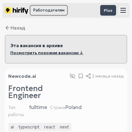
Работодателям
Plus
Назад
Эта вакансия в архиве
Посмотреть похожие вакансии ↓
Newcode.ai
2 месяца назад
Frontend
Engineer
fulltime
Poland
Тип
Страна
работы
ai
typescript
react
next