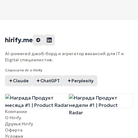
hirify.me
AI-powered джоб-борд и агрегатор вакансий для IT и
Digital специалистов.
Спросите AI о Hirify
Claude
ChatGPT
Perplexity
Компании
О Hirify
Друзья Hirify
Оферта
Условия