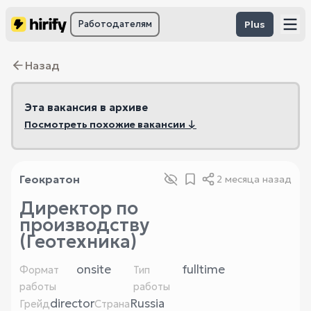
Работодателям
Plus
Назад
Эта вакансия в архиве
Посмотреть похожие вакансии ↓
Геократон
2 месяца назад
Директор по
производству
(Геотехника)
onsite
fulltime
Формат
Тип
работы
работы
director
Russia
Грейд
Страна