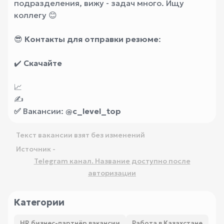
подразделения, вижу - задач много. Ищу
коллегу 😊
😎
Контакты
для отправки резюме
:
✔️
Скачайте
📈
✍️
✅
Вакансии:
@c_level_top
Текст вакансии взят без изменений
Источник -
Telegram канал. Название доступно после
авторизации
Категории
HR бизнес-партнёр вакансии
Работа в Казахстане