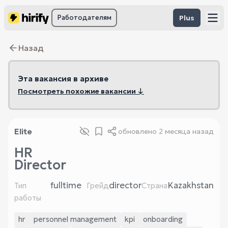
Работодателям
Plus
Назад
Эта вакансия в архиве
Посмотреть похожие вакансии ↓
Elite
обновлено
2 месяца назад
HR
Director
fulltime
director
Kazakhstan
Тип
Грейд
Страна
работы
hr
personnel management
kpi
onboarding