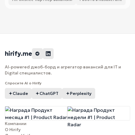
hirify.me
AI-powered джоб-борд и агрегатор вакансий для IT и
Digital специалистов.
Спросите AI о Hirify
Claude
ChatGPT
Perplexity
Компании
О Hirify