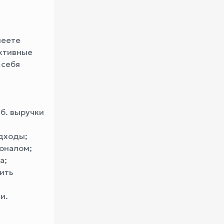
меете
уктивные
 себя
б. выручки
дходы;
соналом;
а;
ить
и.