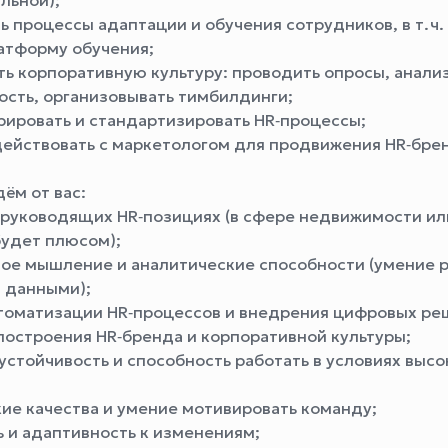
льной);
 процессы адаптации и обучения сотрудников, в т. ч.
атформу обучения;
ть корпоративную культуру: проводить опросы, анали
ость, организовывать тимбилдинги;
рировать и стандартизировать HR‑процессы;
ействовать с маркетологом для продвижения HR‑бре
ём от вас:
 руководящих HR‑позициях (в сфере недвижимости и
будет плюсом);
ое мышление и аналитические способности (умение р
 данными);
томатизации HR‑процессов и внедрения цифровых ре
построения HR‑бренда и корпоративной культуры;
устойчивость и способность работать в условиях высо
ие качества и умение мотивировать команду;
ь и адаптивность к изменениям;