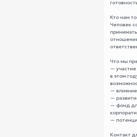
готовность
Кто нам т
Человек с
принимать
отношения 
ответстве
Что мы пр
— участие
в этом год
возможнос
— влияние
— развити
— фонд дл
корпорати
— потенци
Контакт д