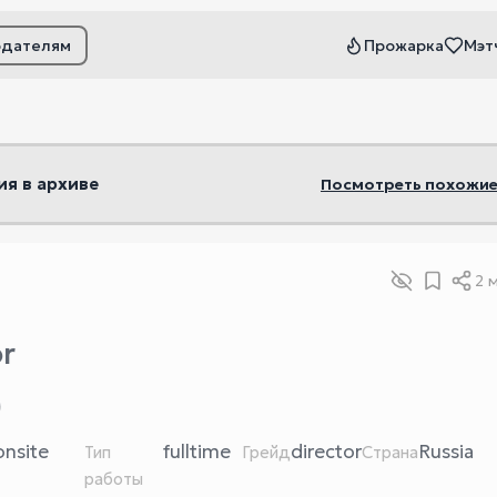
одателям
Прожарка
Мэт
ьтры
ия в архиве
Посмотреть похожие
2 
or
)
onsite
fulltime
director
Russia
Тип
Грейд
Страна
работы