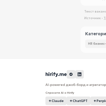
Текст вакан
Источник -
T
Категор
HR бизнес
hirify.me
AI-powered джоб-борд и агрегатор 
Спросите AI о Hirify
Claude
ChatGPT
Perpl