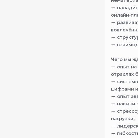
нематериа
— наладить
онлайн‑пл
— развива
вовлечённ
— структу
— взаимод
Чего мы жд
— опыт на
отраслях 
— системн
цифрами и
— опыт ав
— навыки 
— стрессо
нагрузки;
— лидерск
— гибкост