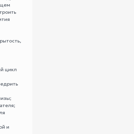
ищем
троить
ития
крытость,
ый цикл
недрить
шизы;
ателя;
ля
ой и