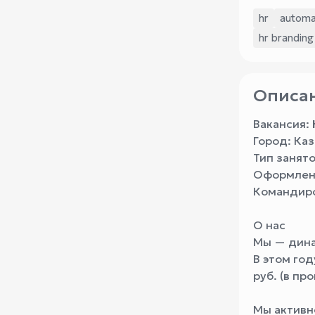
hr
automa
hr branding
Описан
Вакансия:
Город: Каз
Тип занято
Оформление
Командиров
О нас
Мы — дина
В этом го
руб. (в пр
Мы активн