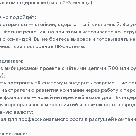
 к командировкам (раз в 2–3 месяца).
очно подойдёт:
о стержнем — стойкий, сдержанный, системный. Вы у
 жёсткие решения, но при этом выстраиваете констр
с командой. Вы не боитесь вызовов и готовы взять на
нность за построение HR‑системы.
едлагаем:
 в амбициозном проекте с чёткими целями (700 млн ру
у);
ть построить HR‑систему и внедрить современные по
 на стратегию развития компании через работу с пер
е франшизы — новый интересный вызов для HR‑лидер
я корпоративных мероприятий и возможность возрод
вную валюту;
ал для профессионального роста в растущей компани
ля отклика: