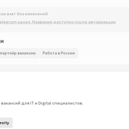
сии взят без изменений
elegram канал. Название доступно после авторизации
ии
-партнёр вакансии
Работа в России
вакансий для IT и Digital специалистов.
exity