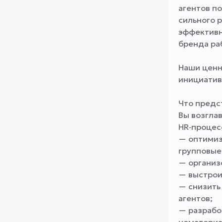
агентов п
сильного 
эффективн
бренда ра
Наши ценно
инициатив
Что предс
Вы возгла
HR‑процес
— оптимизи
групповые
— организ
— выстрои
— снизить
агентов;
— разрабо