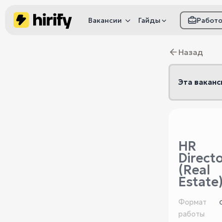
Вакансии
Гайды
Работ
Как настроить фил
Назад
Как распознать
мошенничество
Эта ваканс
HR
Direct
(Real
Estate
Формат
работы