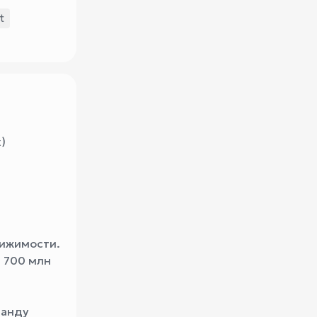
t
)
вижимости.
 700 млн
манду