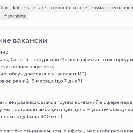
tion
kpi
real estate
corporate culture
russian
recruitmen
franchising
ие вакансии
HRD
ань, Сакт-Петербург или Москва (офисы в этих городах
сти: полная занятость
: обсуждается (в т. ч. вариант ИП)
ки: раз в 2–3 месяца (до 7 дней)
мично развивающаяся группа компаний в сфере нед
ду мы поставили амбициозную цель — достичь выручки
ошлом году было 300 млн).
о растём: открываем новые офисы, масштабируем ко