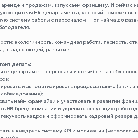
о аренде и продажам, запускаем франшизу. И сейчас 
руководителя HR‑департамента, который поможет выс
ую систему работы с персоналом — от найма до разв
ботодателя.
сти: экологичность, командная работа, тесность, от
а, вклад в людей, развитие.
тоит делать:
вите департамент персонала и возьмёте на себя полн
сов:
ровать и автоматизировать процессы найма (в т. ч. в
 собеседования);
овать найм франчайзи и участвовать в развитии фран
ть HR‑бренд компании и укрепить репутацию работод
 текучесть кадров и сформировать кадровый резерв д
тать и внедрить систему KPI и мотивации (материальн