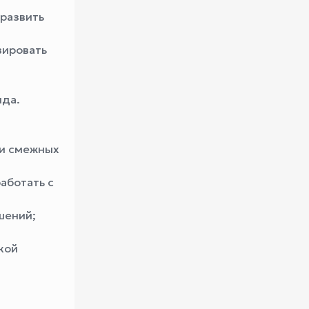
 развить
зировать
нда.
ли смежных
аботать с
шений;
кой