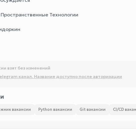
обсуждается
Пространственные Технологии
идоркин
сии взят без изменений
elegram канал. Название доступно после авторизации
ии
жник вакансии
Python вакансии
Git вакансии
CI/CD вака