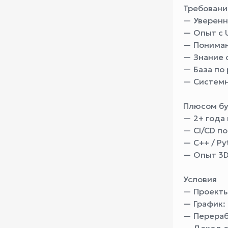
Требовани
— Уверенны
— Опыт с U
— Пониман
— Знание 
— База по
— Системн
Плюсом б
— 2+ года 
— CI/CD по
— C++ / Py
— Опыт 3
Условия
— Проекты:
— График:
— Перераб