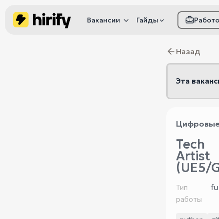
Вакансии
Гайды
Работ
Как настроить фил
Назад
Как распознать
мошенничество
Эта ваканс
Цифровые
Tech
Artist
(UE5/G
fu
Тип
работы