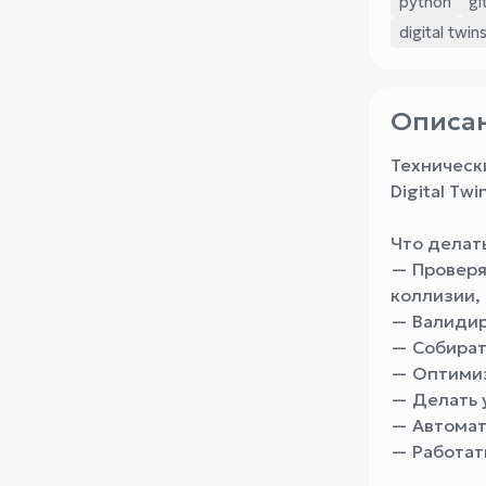
python
gi
digital twin
Описан
Технически
Digital Tw
Что делат
— Проверят
коллизии, 
— Валидиро
— Собират
— Оптимиз
— Делать у
— Автомат
— Работать