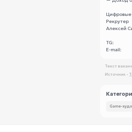
— Доход 
Цифровые 
Рекрутер
Алексей С
TG:
E-mail:
Текст вакан
Источник -
T
Категор
Game-худо