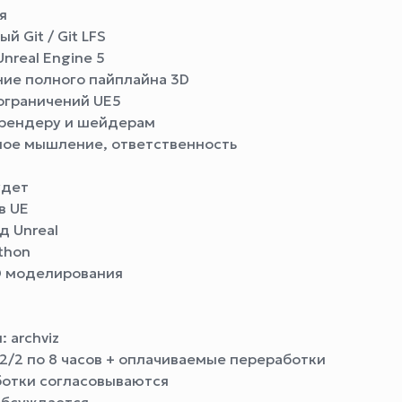
я
й Git / Git LFS
nreal Engine 5
ие полного пайплайна 3D
ограничений UE5
 рендеру и шейдерам
ое мышление, ответственность
удет
в UE
д Unreal
thon
D моделирования
 archviz
 2/2 по 8 часов + оплачиваемые переработки
отки согласовываются