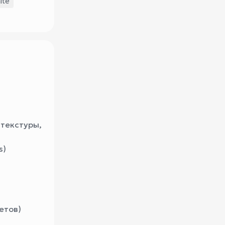
ite
 текстуры,
s)
сетов)