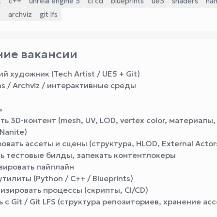
t
c++
unreal engine 5
ci cd
blueprints
ue5
shaders
nan
s
archviz
git lfs
ие вакансии
й художник (Tech Artist / UE5 + Git)
ins / Archviz / интерактивные среды
ь
ь 3D-контент (mesh, UV, LOD, vertex color, материалы,
Nanite)
вать ассеты и сцены (структура, HLOD, External Actor
ь тестовые билды, запекать контентлокеры
ировать пайплайн
тилиты (Python / C++ / Blueprints)
изировать процессы (скрипты, CI/CD)
 с Git / Git LFS (структура репозиториев, хранение ас