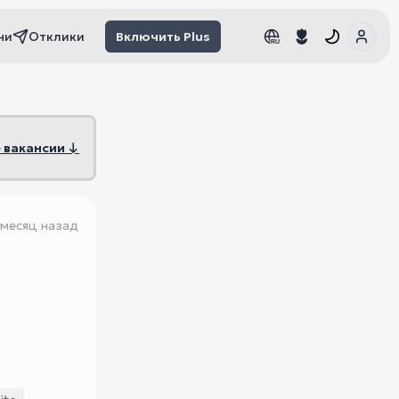
чи
Отклики
Включить Plus
RU
RU
 вакансии ↓
 месяц назад