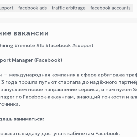
upport
facebook ads
traffic arbitrage
facebook accounts
ие вакансии
hiring #remote #fb #facebook #support
pport Manager (Facebook)
ы — международная компания в сфере арбитража тра
 3 года прошла путь от стартапа до надёжного партнё
 запускаем новое направление сервиса, и нам нужен S
anager по Facebook‑аккаунтам, знающий тонкости и а
точника.
дешь заниматься:
овывать выдачу доступа к кабинетам Facebook.