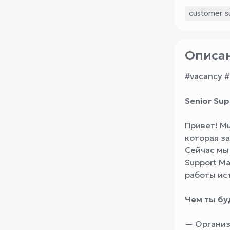
customer s
Описан
#vacancy #
Senior Su
Привет! М
которая за
Сейчас мы
Support M
работы ис
Чем ты бу
— Организ