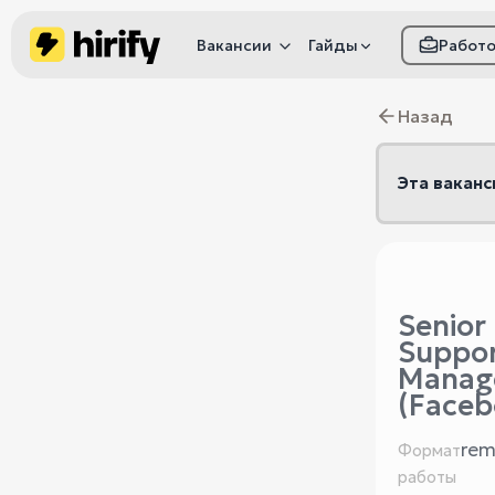
Вакансии
Гайды
Работ
Как настроить фил
Назад
Как распознать
мошенничество
Эта ваканс
Senior
Suppo
Manag
(Faceb
rem
Формат
работы