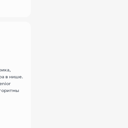
фика,
ра в нише.
enior
лгоритмы