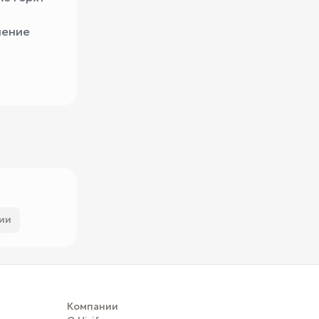
ление
сии
Компании