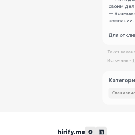
своим дел
— Возможн
компании.
Для откли
Текст вакан
Источник -
T
Категор
Специалис
hirify.me