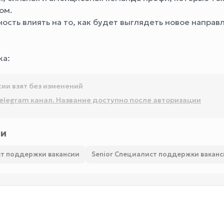
ом.
ость влиять на то, как будет выглядеть новое направ
ка:
сии взят без изменений
elegram канал. Название доступно после авторизации
ии
т поддержки вакансии
Senior Специалист поддержки вакан