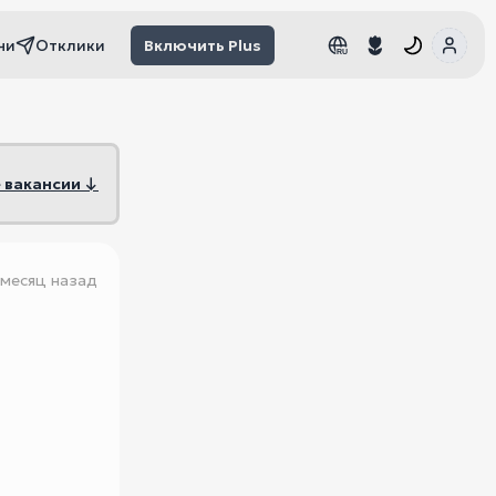
чи
Отклики
Включить Plus
RU
RU
 вакансии ↓
 месяц назад