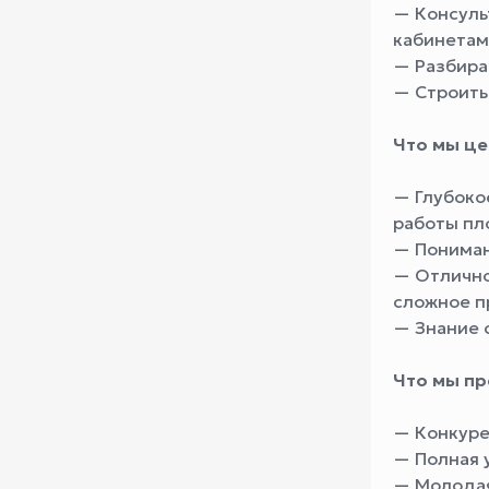
— Консуль
кабинетам
— Разбира
— Строить
Что мы це
— Глубоко
работы пл
— Понимани
— Отлично
сложное п
— Знание 
Что мы пр
— Конкуре
— Полная 
— Молодая