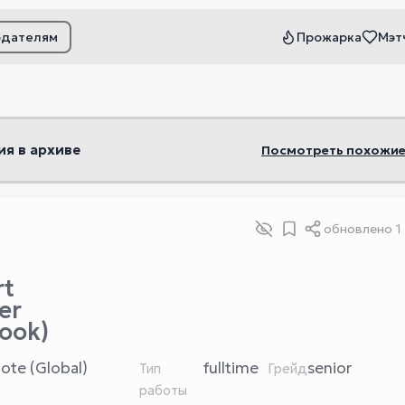
одателям
Прожарка
Мэт
ьтры
ия в архиве
Посмотреть похожие
обновлено
1
rt
er
ook)
ote (Global)
fulltime
senior
Тип
Грейд
работы