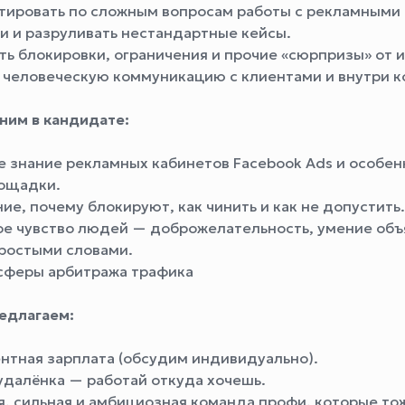
тировать по сложным вопросам работы с рекламными
и и разруливать нестандартные кейсы.
ть блокировки, ограничения и прочие «сюрпризы» от и
 человеческую коммуникацию с клиентами и внутри 
ним в кандидате:
е знание рекламных кабинетов Facebook Ads и особен
ощадки.
е, почему блокируют, как чинить и как не допустить.
е чувство людей — доброжелательность, умение объ
ростыми словами.
сферы арбитража трафика
едлагаем:
нтная зарплата (обсудим индивидуально).
удалёнка — работай откуда хочешь.
, сильная и амбициозная команда профи, которые то