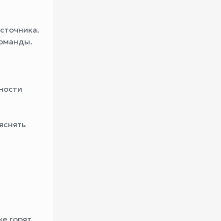
сточника.
команды.
ности
яснять
же горят