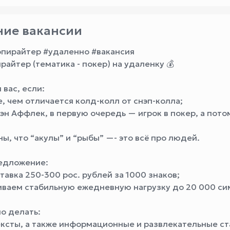
ие вакансии
опирайтер #удаленно #вакансия
ирайтер (тематика - покер) на удаленку 💰
 вас, если:
е, чем отличается колд-колл от снэп-колла;
Бэн Аффлек, в первую очередь — игрок в покер, а пото
ны, что “акулы” и “рыбы” —- это всё про людей.
редложение:
ставка 250-300 рос. рублей за 1000 знаков;
иваем стабильную ежедневную нагрузку до 20 000 си
но делать:
тексты, а также информационные и развлекательные ст