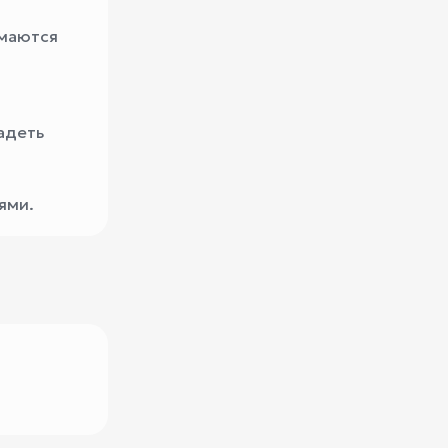
имаются
адеть
ями.