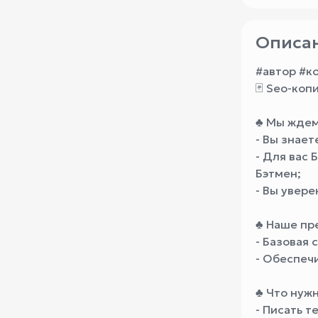
Описан
#автор #к
🃏 Seo-коп
♣️ Мы ждем
- Вы знает
- Для вас 
Бэтмен;
- Вы увере
♣️ Наше п
- Базовая 
- Обеспеч
♣️ Что нуж
- Писать 