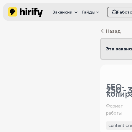
Вакансии
Гайды
Работ
Как настроить фил
Назад
Как распознать
мошенничество
Эта ваканс
SEO-
250 - 
копир
Формат
работы
content cre