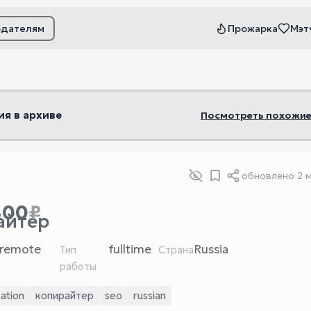
одателям
Прожарка
Мэт
ьтры
ия в архиве
Посмотреть похожие
обновлено
2 
300
₽
айтер
remote
fulltime
Russia
Тип
Страна
работы
ation
копирайтер
seo
russian