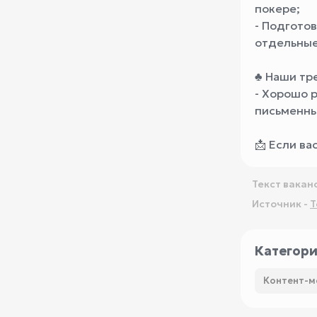
покере;
- Подгото
отдельные
♣️ Наши тр
- Хорошо 
письменны
📩 Если ва
Текст вакан
Источник -
T
Категор
Контент-м