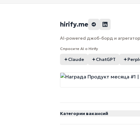
hirify.me
AI-powered джоб-борд и агрегатор 
Спросите AI о Hirify
Claude
ChatGPT
Perpl
Категории вакансий