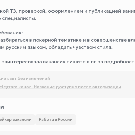
вкой ТЗ, проверкой, оформлением и публикацией зан
 специалисты.
ебования:
разбираться в покерной тематике и в совершенстве вл
м русским языком, обладать чувством стиля.
с заинтересовала вакансия пишите в лс за подробност
сии взят без изменений
elegram канал. Название доступно после авторизации
ии
ейкер вакансии
Работа в России