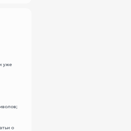
м уже
мволов;
атьи о