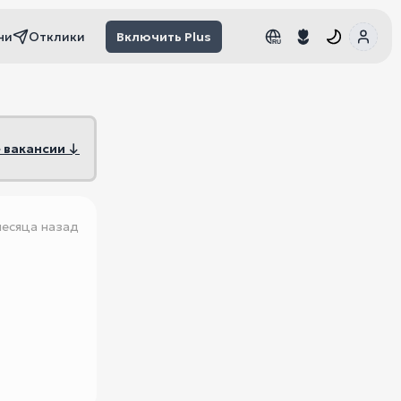
чи
Отклики
Включить Plus
RU
RU
 вакансии ↓
месяца назад