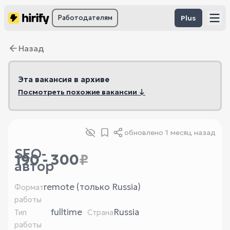
Работодателям
Plus
Назад
Эта вакансия в архиве
Посмотреть похожие вакансии ↓
обновлено
1 месяц назад
SEO-
190 - 300
₽
автор
remote (только Russia)
Формат
работы
fulltime
Russia
Тип
Страна
работы