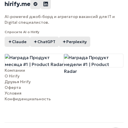
hirify.me
AI-powered джоб-борд и агрегатор вакансий для IT и
Digital специалистов.
Спросите AI о Hirify
Claude
ChatGPT
Perplexity
Компании
О Hirify
Друзья Hirify
Оферта
Условия
Конфиденциальность