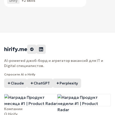
unity
+2 skills
hirify.me
AI-powered джоб-борд и агрегатор вакансий для IT и
Digital специалистов.
Спросите AI о Hirify
Claude
ChatGPT
Perplexity
Компании
О Hirify