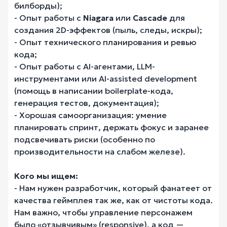
билборды);
- Опыт работы с
Niagara
или
Cascade
для
создания 2D-эффектов (пыль, следы, искры);
- Опыт технического планирования и ревью
кода;
- Опыт работы с AI-агентами, LLM-
инструментами или AI-assisted development
(помощь в написании boilerplate-кода,
генерация тестов, документация);
- Хорошая самоорганизация: умение
планировать спринт, держать фокус и заранее
подсвечивать риски (особенно по
производительности на слабом железе).
Кого мы ищем:
- Нам нужен разработчик, который фанатеет от
качества геймплея так же, как от чистоты кода.
Нам важно, чтобы управление персонажем
было «отзывчивым» (responsive), а код —