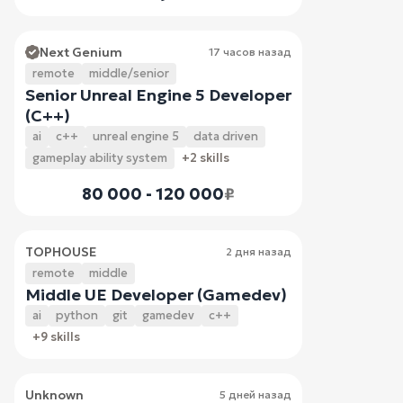
Next Genium
17 часов назад
remote
middle/senior
Senior Unreal Engine 5 Developer
(C++)
ai
c++
unreal engine 5
data driven
gameplay ability system
+2 skills
80 000 - 120 000
₽
TOPHOUSE
2 дня назад
remote
middle
Middle UE Developer (Gamedev)
ai
python
git
gamedev
c++
+9 skills
Unknown
5 дней назад