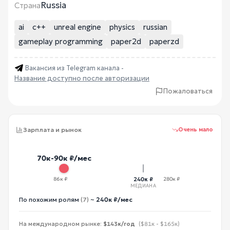
Russia
Страна
ai
c++
unreal engine
physics
russian
gameplay programming
paper2d
paperzd
Вакансия из Telegram канала -
Название доступно после авторизации
Пожаловаться
Зарплата и рынок
Очень мало
70к-90к ₽/мес
86к ₽
240к ₽
280к ₽
МЕДИАНА
По похожим ролям
(7)
~
240к ₽/мес
На международном рынке:
$143к/год
($81к - $165к)