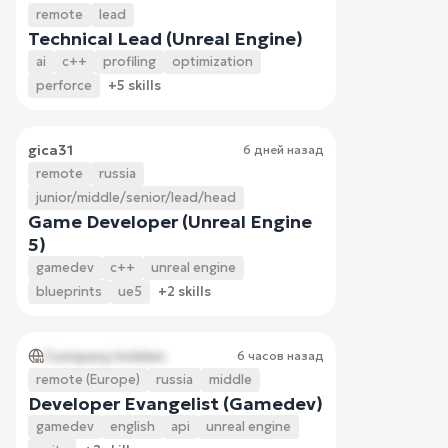
remote
lead
Technical Lead (Unreal Engine)
ai
c++
profiling
optimization
perforce
+5 skills
gica31
6 дней назад
remote
russia
junior/middle/senior/lead/head
Game Developer (Unreal Engine
5)
gamedev
c++
unreal engine
blueprints
ue5
+2 skills
Company hidden
6 часов назад
remote (Europe)
russia
middle
Developer Evangelist (Gamedev)
gamedev
english
api
unreal engine