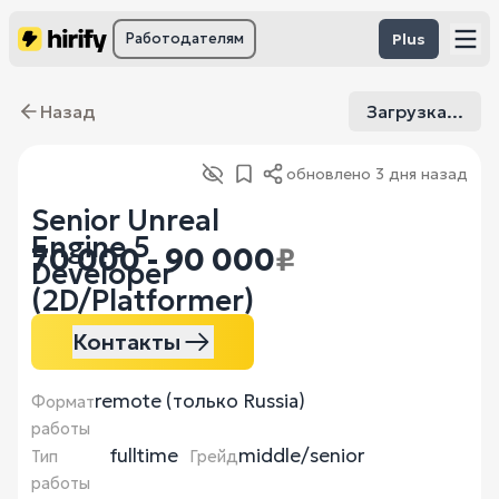
Работодателям
Plus
Назад
Загрузка...
обновлено
3 дня назад
Senior Unreal
Engine 5
70 000 - 90 000
₽
Developer
(2D/Platformer)
Контакты
remote (только Russia)
Формат
работы
fulltime
middle/senior
Тип
Грейд
работы