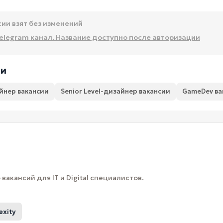
сии взят без изменений
elegram канал. Название доступно после авторизации
ии
йнер вакансии
Senior Level-дизайнер вакансии
GameDev ва
вакансий для IT и Digital специалистов.
exity