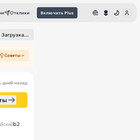
чи
Отклики
Включить Plus
RU
RU
Загрузка...
Советы
4 дней назад
ты
b2
ийский