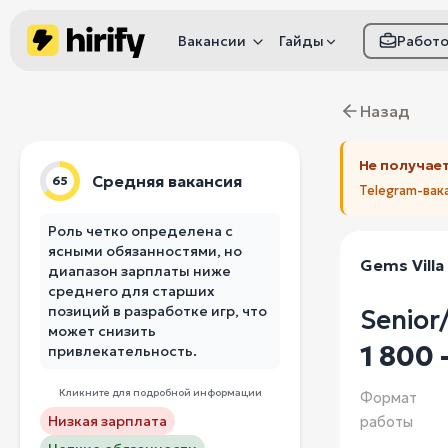
Вакансии
Гайды
Работ
Как настроить фил
Назад
Как распознать
мошенничество
Не получает
Средняя вакансия
65
Telegram-вак
Роль четко определена с
ясными обязанностями, но
Gems Villa
диапазон зарплаты ниже
среднего для старших
позиций в разработке игр, что
Senior
может снизить
1 800 
привлекательность.
Кликните для подробной информации
Формат
Низкая зарплата
работы