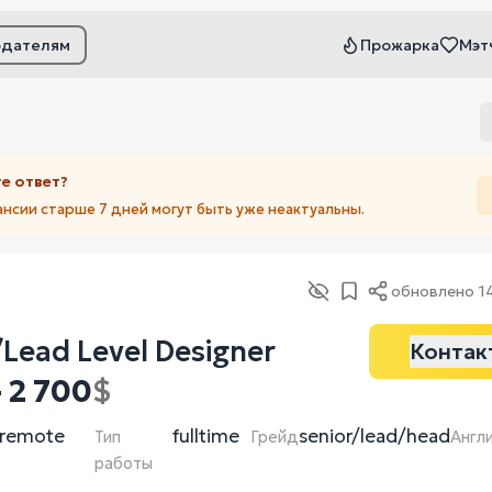
одателям
Прожарка
Мэт
ьтры
е ответ?
ансии старше 7 дней могут быть уже неактуальны.
обновлено
1
/Lead Level Designer
Контак
- 2 700
$
remote
fulltime
senior/lead/head
Тип
Грейд
Англ
работы