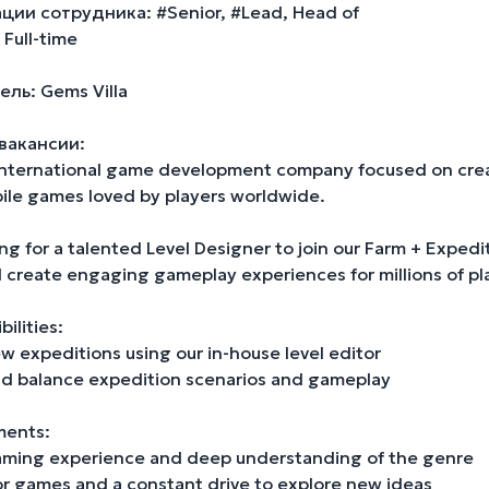
ии сотрудника: #Senior, #Lead, Head of
Full-time
ль: Gems Villa
вакансии:
international game development company focused on crea
bile games loved by players worldwide.
ng for a talented Level Designer to join our Farm + Expedi
 create engaging gameplay experiences for millions of pl
ilities:
w expeditions using our in-house level editor
nd balance expedition scenarios and gameplay
ments:
aming experience and deep understanding of the genre
or games and a constant drive to explore new ideas