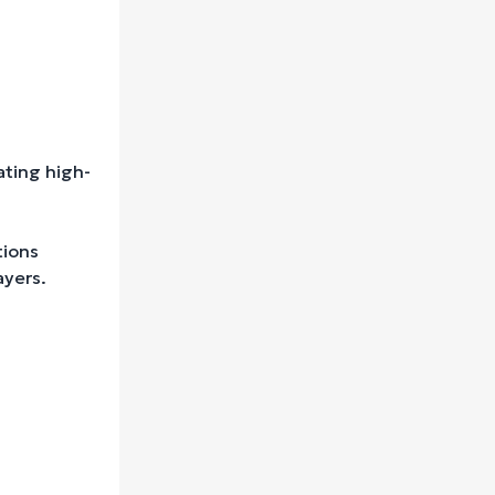
ting high-
tions
ayers.