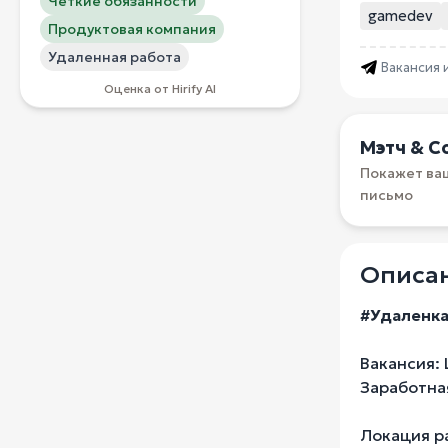
Четкие обязанности
gamedev
Продуктовая компания
Удаленная работа
Вакансия 
Оценка от Hirify AI
Мэтч & С
Покажет ва
письмо
Описан
#Удаленк
Вакансия: 
Заработная
Локация р