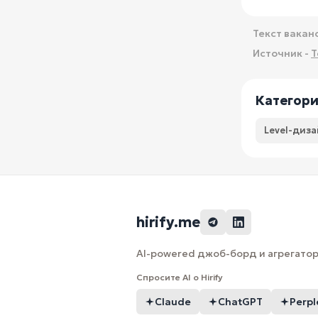
Текст вакан
Источник -
T
Категор
Level-диза
hirify.me
AI-powered джоб-борд и агрегатор 
Спросите AI о Hirify
Claude
ChatGPT
Perpl