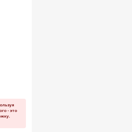
пользуя
го - это
ржку.