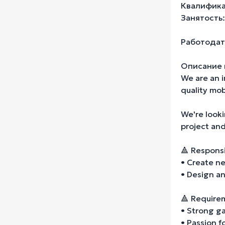
Квалификац
Занятость: 
Работодате
Описание 
We are an 
quality mo
We're looki
project and
🔺 Responsib
• Create ne
• Design a
🔺 Require
• Strong g
• Passion f