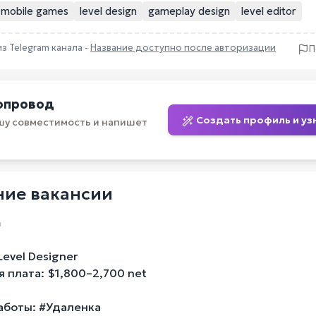
mobile games
level design
gameplay design
level editor
из Telegram канала -
Название доступно после авторизации
П
опровод
Создать профиль и уз
шу совместимость и напишет
ие вакансии
а
Level Designer
 плата: $1,800–2,700 net
аботы: #Удаленка