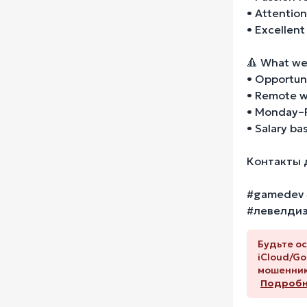
• Attention
• Excellent
🔺 What we 
• Opportuni
• Remote 
• Monday–F
• Salary ba
Контакты 
#gamedev 
#левелдиза
Будьте ос
iCloud/Go
мошенник
Подробне