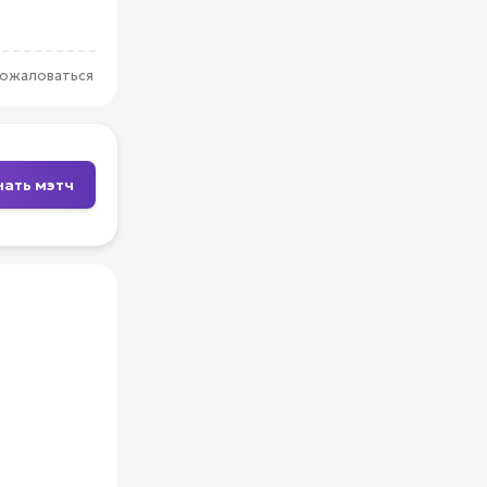
ожаловаться
нать мэтч