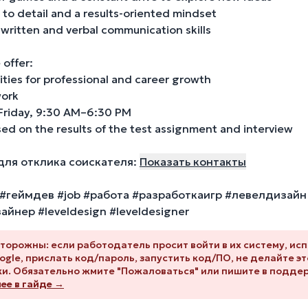
 to detail and a results-oriented mindset
 written and verbal communication skills
offer:
ties for professional and career growth
work
riday, 9:30 AM–6:30 PM
sed on the results of the test assignment and interview
для отклика соискателя:
Показать контакты
#геймдев #job #работа #разработкаигр #левелдизайн
йнер #leveldesign #leveldesigner
торожны: если работодатель просит войти в их систему, ис
ogle, прислать код/пароль, запустить код/ПО, не делайте это
и. Обязательно жмите "Пожаловаться" или пишите в подде
е в гайде →