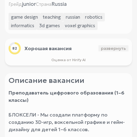
junior
Russia
Грейд
Страна
game design
teaching
russian
robotics
informatics
3d games
voxel graphics
Хорошая вакансия
развернуть
82
Оценка от Hirify AI
Описание вакансии
Преподаватель цифрового образования (1–6
классы)
БЛОКСЕЛИ - Мы создали платформу по
созданию 3D-игр, воксельной графике и гейм-
дизайну для детей 1–6 классов.