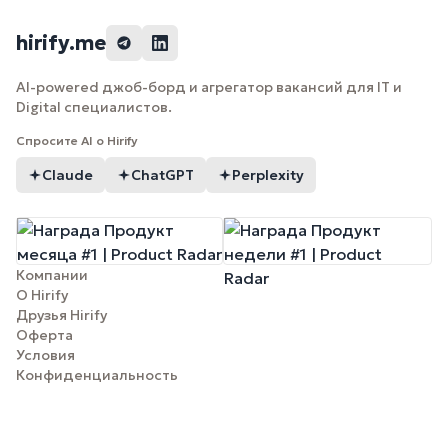
hirify.me
AI-powered джоб-борд и агрегатор вакансий для IT и
Digital специалистов.
Спросите AI о Hirify
Claude
ChatGPT
Perplexity
Компании
О Hirify
Друзья Hirify
Оферта
Условия
Конфиденциальность