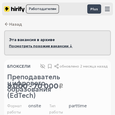
Работодателям
Plus
Назад
Эта вакансия в архиве
Посмотреть похожие вакансии ↓
БЛОКСЕЛИ
обновлено
2 месяца назад
Преподаватель
цифрового
8 000 - 70 000
₽
образования
(EdTech)
onsite
parttime
Формат
Тип
работы
работы