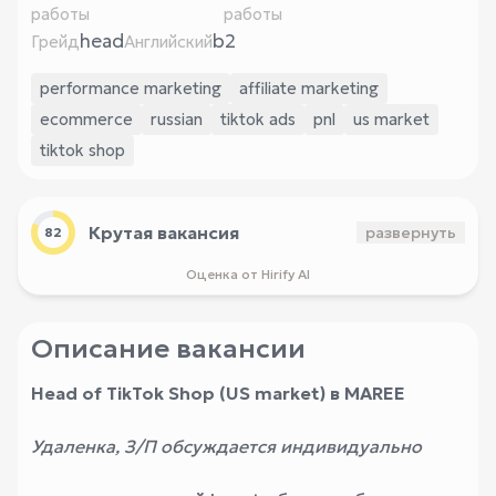
работы
работы
head
b2
Грейд
Английский
performance marketing
affiliate marketing
ecommerce
russian
tiktok ads
pnl
us market
tiktok shop
Крутая вакансия
развернуть
82
Оценка от Hirify AI
Описание вакансии
Head of TikTok Shop (US market) в MAREE
Удаленка, З/П обсуждается индивидуально