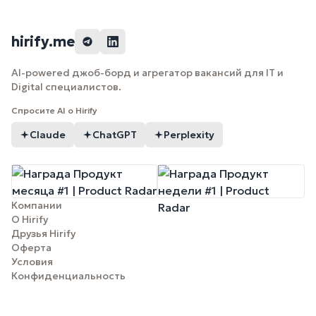
hirify.me
AI-powered джоб-борд и агрегатор вакансий для IT и
Digital специалистов.
Спросите AI о Hirify
Claude
ChatGPT
Perplexity
Компании
О Hirify
Друзья Hirify
Оферта
Условия
Конфиденциальность