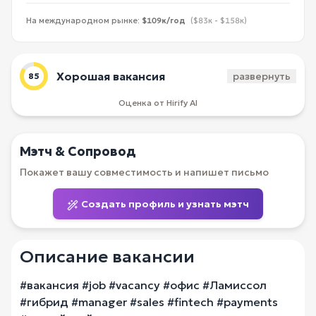
На международном рынке:
$109к/год
($83к - $158к)
Хорошая вакансия
развернуть
85
Оценка от Hirify AI
Мэтч & Сопровод
Покажет вашу совместимость и напишет письмо
Создать профиль и узнать мэтч
Описание вакансии
#вакансия #job #vacancy #офис #Ламиссол
#гибрид #manager #sales #fintech #payments