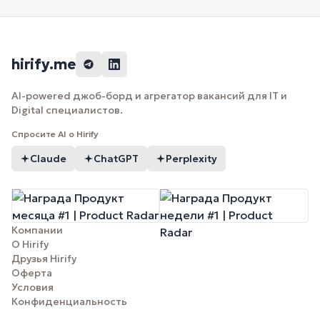
hirify.me
AI-powered джоб-борд и агрегатор вакансий для IT и
Digital специалистов.
Спросите AI о Hirify
Claude
ChatGPT
Perplexity
Компании
О Hirify
Друзья Hirify
Оферта
Условия
Конфиденциальность