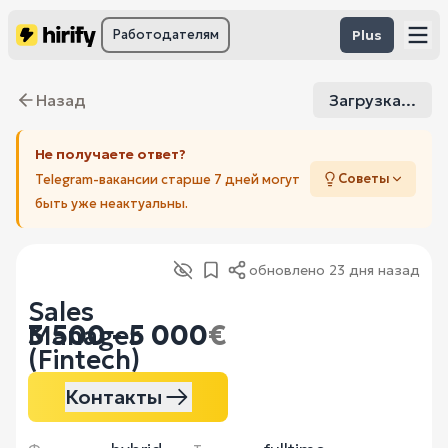
Работодателям
Plus
Назад
Загрузка...
Не получаете ответ?
Советы
Telegram-вакансии старше 7 дней могут
быть уже неактуальны.
обновлено
23 дня назад
Sales
3 500 - 5 000
€
Manager
(Fintech)
Контакты