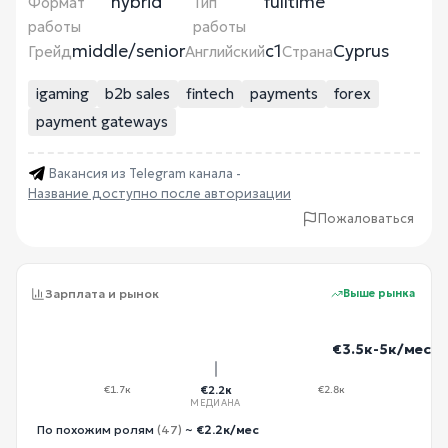
hybrid
fulltime
Формат
Тип
работы
работы
middle/senior
c1
Cyprus
Грейд
Английский
Страна
igaming
b2b sales
fintech
payments
forex
payment gateways
Вакансия из Telegram канала -
Название доступно после авторизации
Пожаловаться
Зарплата и рынок
Выше рынка
€3.5к-5к/мес
€1.7к
€2.2к
€2.8к
МЕДИАНА
По похожим ролям
(47)
~
€2.2к/мес