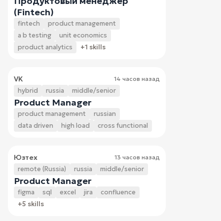
Продуктовый менеджер
(Fintech)
fintech
product management
a b testing
unit economics
product analytics
+1 skills
VK
14 часов назад
hybrid
russia
middle/senior
Product Manager
product management
russian
data driven
high load
cross functional
Юзтех
13 часов назад
remote (Russia)
russia
middle/senior
Product Manager
figma
sql
excel
jira
confluence
+5 skills