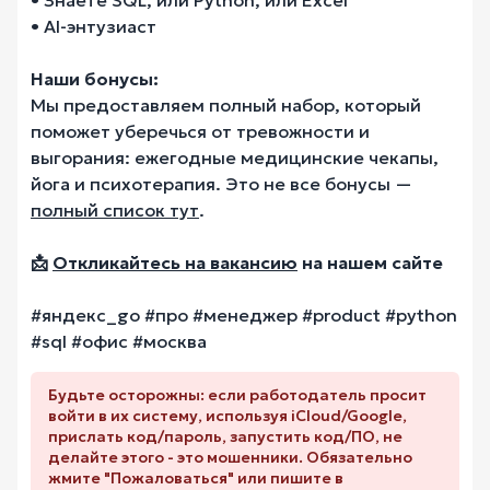
• AI-энтузиаст
Наши бонусы:
Мы предоставляем полный набор, который
поможет уберечься от тревожности и
выгорания: ежегодные медицинские чекапы,
йога и психотерапия. Это не все бонусы —
полный список тут
.
📩
Откликайтесь на вакансию
на нашем сайте
#яндекс_go #про #менеджер #product #python
#sql #офис #москва
Будьте осторожны: если работодатель просит
войти в их систему, используя iCloud/Google,
прислать код/пароль, запустить код/ПО, не
делайте этого - это мошенники. Обязательно
жмите "Пожаловаться" или пишите в