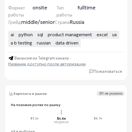
onsite
fulltime
Формат
Тип
работы
работы
middle/senior
Russia
Грейд
Страна
ai
python
sql
product management
excel
ux
a b testing
russian
data driven
Вакансия из Telegram канала -
Название доступно после авторизации
Пожаловаться
Зарплата и рынок
ЗП не указана
На похожих ролях по рынку
$3.1к
$4.6к
$6.7к
МЕДИАНА
48 в выборке