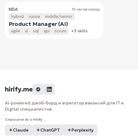
NDA
15 часов назад
hybrid
russia
middle/senior
Product Manager (AI)
agile
ai
sql
api
scrum
+3 skills
hirify.me
AI-powered джоб-борд и агрегатор вакансий для IT и
Digital специалистов.
Спросите AI о Hirify
Claude
ChatGPT
Perplexity