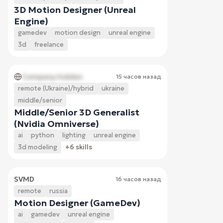
3D Motion Designer (Unreal
Engine)
gamedev
motion design
unreal engine
3d
freelance
Company hidden
15 часов назад
remote (Ukraine)/hybrid
ukraine
middle/senior
Middle/Senior 3D Generalist
(Nvidia Omniverse)
ai
python
lighting
unreal engine
3d modeling
+6 skills
SVMD
16 часов назад
remote
russia
Motion Designer (GameDev)
ai
gamedev
unreal engine