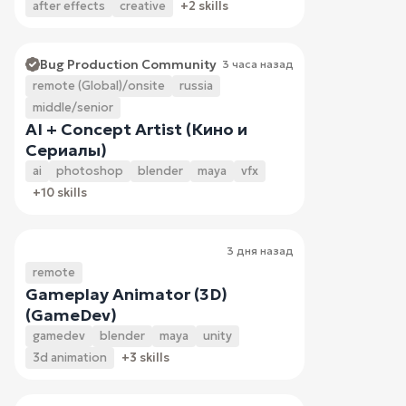
after effects
creative
+2 skills
Bug Production Community
3 часа назад
remote (Global)/onsite
russia
middle/senior
AI + Concept Artist (Кино и
Сериалы)
ai
photoshop
blender
maya
vfx
+10 skills
3 дня назад
remote
Gameplay Animator (3D)
(GameDev)
gamedev
blender
maya
unity
3d animation
+3 skills