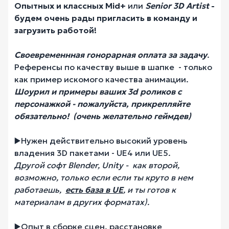
Опытных и классных
Mid+
или
Senior 3D Artist
-
будем очень рады пригласить в команду и
загрузить работой!
Своевременнная гонорарная оплата за задачу
.
Референсы по качеству выше в шапке - только
как пример искомого качества анимации.
Шоурил и примеры ваших 3d роликов с
персонажкой - пожалуйста, прикрепляйте
обязательно! (очень желательно геймдев)
▶️Нужен действительно высокий уровень
владения 3D пакетами - UE4 или UE5.
Другой софт Blender, Unity - как второй,
возможно, только если если ты круто в нем
работаешь,
есть база в UE
, и ты готов к
материалам в других форматах).
▶️Опыт в сборке сцен, расстановке