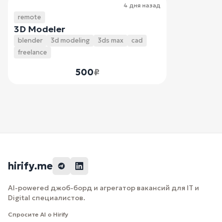
4 дня назад
remote
3D Modeler
blender
3d modeling
3ds max
cad
freelance
500
₽
hirify.me
AI-powered джоб-борд и агрегатор вакансий для IT и
Digital специалистов.
Спросите AI о Hirify