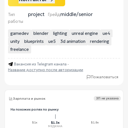
project
middle/senior
Тип
Грейд
работы
gamedev
blender
lighting
unreal engine
ue4
unity
blueprints
ue5
3d animation
rendering
freelance
Вакансия из Telegram канала -
Название доступно после авторизации
Пожаловаться
Зарплата и рынок
ЗП не указана
На похожих ролях по рынку
$1к
$1.3к
$1.8к
МЕДИАНА