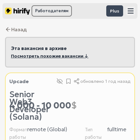
Работодателям
Plus
Назад
Эта вакансия в архиве
Посмотреть похожие вакансии ↓
Upcade
обновлено
1 год назад
Senior
Web3
4 000 - 10 000
$
Developer
(Solana)
remote (Global)
fulltime
Формат
Тип
работы
работы