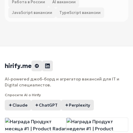
Работа в России
AI вакансии
JavaScript вакансии
TypeScript вакансии
hirify.me
AI-powered джоб-борд и агрегатор вакансий для IT и
Digital специалистов.
Спросите AI о Hirify
Claude
ChatGPT
Perplexity