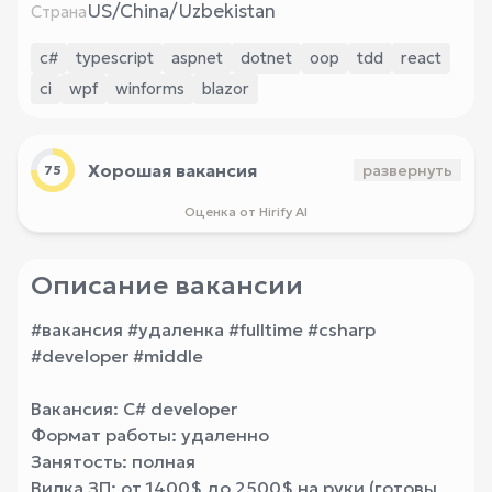
US/China/Uzbekistan
Страна
c#
typescript
aspnet
dotnet
oop
tdd
react
ci
wpf
winforms
blazor
Хорошая вакансия
развернуть
75
Оценка от Hirify AI
Описание вакансии
#вакансия #удаленка #fulltime #csharp
#developer #middle
Вакансия: C# developer
Формат работы: удаленно
Занятость: полная
Вилка ЗП: от 1400$ до 2500$ на руки (готовы