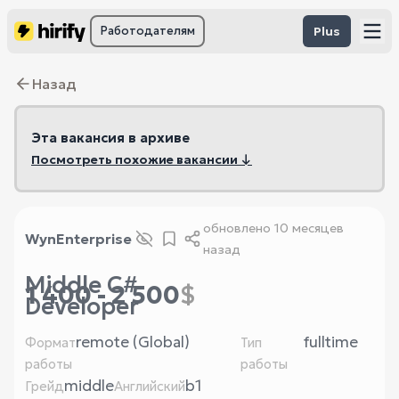
Работодателям
Plus
Назад
Эта вакансия в архиве
Посмотреть похожие вакансии ↓
обновлено
10 месяцев
WynEnterprise
назад
Middle C#
1 400 - 2 500
$
Developer
remote (Global)
fulltime
Формат
Тип
работы
работы
middle
b1
Грейд
Английский