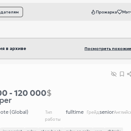
одателям
Прожарка
Мэт
ьтры
ия в архиве
Посмотреть похожие
0 - 120 000
$
per
ote (Global)
fulltime
senior
Тип
Грейд
Английс
работы