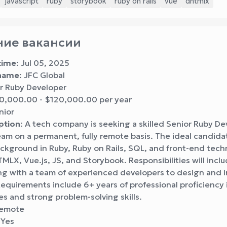
javascript
ruby
storybook
ruby on rails
vue
dhtmlx
ие вакансии
time
: Jul 05, 2025
name
: JFC Global
or Ruby Developer
00,000.00 - $120,000.00 per year
nior
ption
: A tech company is seeking a skilled Senior Ruby De
team on a permanent, fully remote basis. The ideal candidat
ckground in Ruby, Ruby on Rails, SQL, and front-end tech
MLX, Vue.js, JS, and Storybook. Responsibilities will incl
ing with a team of experienced developers to design and
Requirements include 6+ years of professional proficiency 
s and strong problem-solving skills.
remote
 Yes