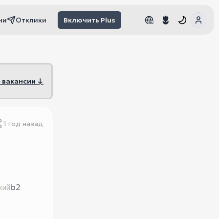
чи
Отклики
Включить Plus
RU
RU
 вакансии ↓
1 год назад
b2
кий