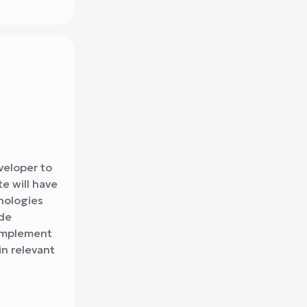
veloper to
e will have
nologies
ude
 implement
in relevant