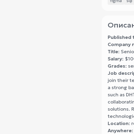
figma
sql
Описан
Published 
Company 
Title
: Seni
Salary
: $1
Grades
: se
Job descri
join their 
a strong ba
such as DHT
collaborat
solutions. 
technologie
Location
: 
Anywhere
: