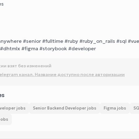
es
nywhere #senior #fulltime #ruby #ruby_on_rails #sql #vue
t #dhtmlx #figma #storybook #developer
сии взят без изменений
elegram канал. Название доступно после авторизации
es
veloper jobs
Senior Backend Developer jobs
Figma jobs
SQ
jobs