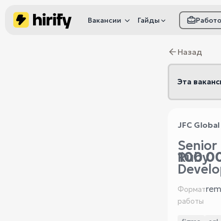
Вакансии
Гайды
Работ
Как настроить фил
Назад
Как распознать
мошенничество
Эта ваканс
JFC Global
Senior
100 00
Ruby
Develo
rem
Формат
работы