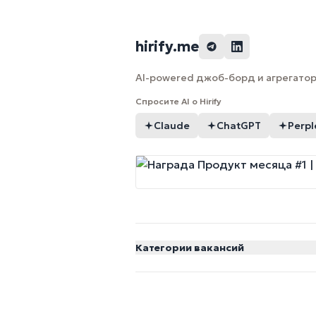
hirify.me
AI-powered джоб-борд и агрегатор 
Спросите AI о Hirify
Claude
ChatGPT
Perpl
Категории вакансий