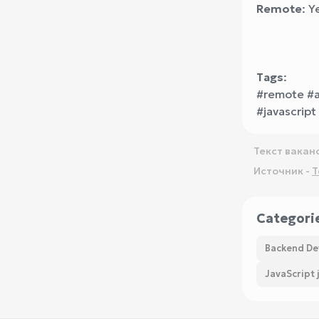
Remote
: Y
Tags
:
#remote #a
#javascrip
Текст вакан
Источник -
T
Categori
Backend De
JavaScript 