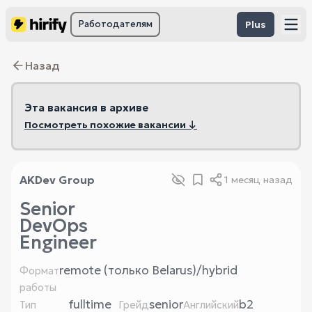
Работодателям
Plus
Назад
Эта вакансия в архиве
Посмотреть похожие вакансии ↓
AKDev Group
1 месяц назад
Senior
DevOps
Engineer
remote (только Belarus)/hybrid
Формат
работы
fulltime
senior
b2
Тип
Грейд
Английский