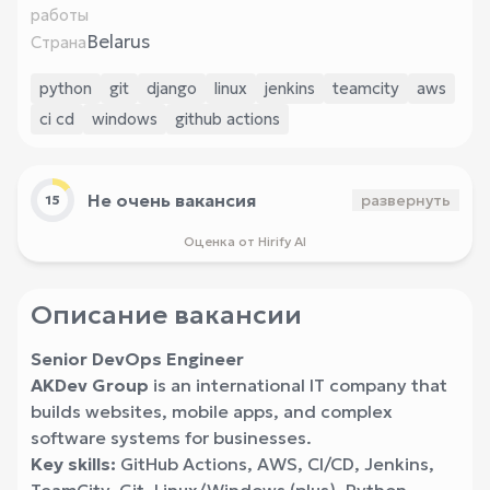
работы
Belarus
Страна
python
git
django
linux
jenkins
teamcity
aws
ci cd
windows
github actions
Не очень вакансия
развернуть
15
Оценка от Hirify AI
Описание вакансии
Senior DevOps Engineer
AKDev Group
is an international IT company that
builds websites, mobile apps, and complex
software systems for businesses.
Key skills:
GitHub Actions, AWS, CI/CD, Jenkins,