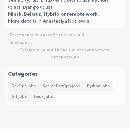
TeamCity, Git, Linux/Windows (plus), Python
(plus), Django (plus).
Minsk, Belarus. Hybrid or remote work.
More details in Anastasiya Kozlova's .
Текст вакансии взят без изменений
Источник -
Telegram канал. Название доступно после
авторизации
Categories
DevOps jobs
Senior DevOps jobs
Python jobs
Git jobs
Linux jobs