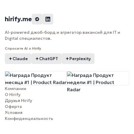
hirify.me
AI-powered джоб-борд и агрегатор вакансий для IT и
Digital специалистов.
Спросите AI о Hirify
Claude
ChatGPT
Perplexity
Компании
О Hirify
Друзья Hirify
Оферта
Условия
Конфиденциальность