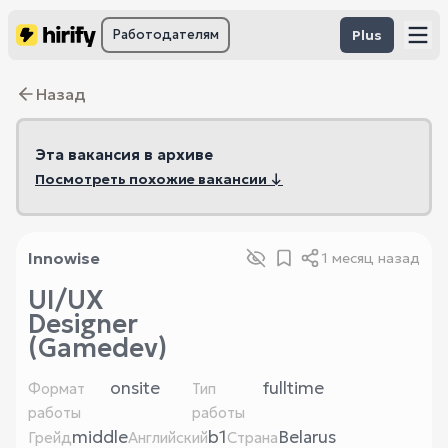
Работодателям
Plus
Назад
Эта вакансия в архиве
Посмотреть похожие вакансии ↓
Innowise
1 месяц назад
UI/UX
Designer
(Gamedev)
onsite
fulltime
Формат
Тип
работы
работы
middle
b1
Belarus
Грейд
Английский
Страна