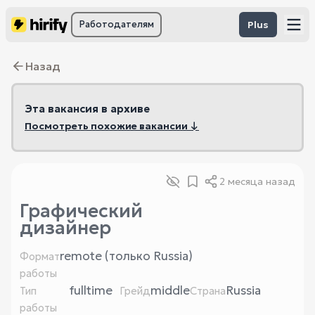
Работодателям
Plus
Назад
Эта вакансия в архиве
Посмотреть похожие вакансии ↓
2 месяца назад
Графический
дизайнер
remote (только Russia)
Формат
работы
fulltime
middle
Russia
Тип
Грейд
Страна
работы