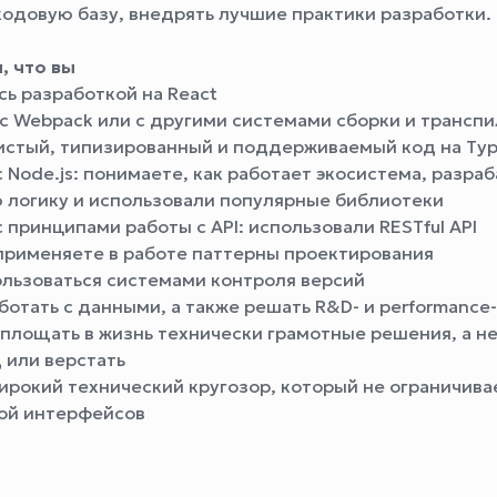
кодовую базу, внедрять лучшие практики разработки.
, что вы
сь разработкой на React
 с Webpack или с другими системами сборки и трансп
истый, типизированный и поддерживаемый код на Typ
 Node.js: понимаете, как работает экосистема, разра
 логику и использовали популярные библиотеки
 принципами работы с API: использовали RESTful API
 применяете в работе паттерны проектирования
ользоваться системами контроля версий
ботать с данными, а также решать R&D- и performance
оплощать в жизнь технически грамотные решения, а н
 или верстать
ирокий технический кругозор, который не ограничива
ой интерфейсов