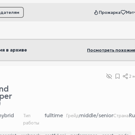
одателям
Прожарка
Мэт
ьтры
ия в архиве
Посмотреть похожие
2 
nd
per
)
hybrid
fulltime
middle/senior
Ru
Тип
Грейд
Страна
работы