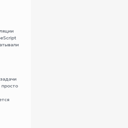
иляции
eScript
батывали
-задачи
е просто
ется