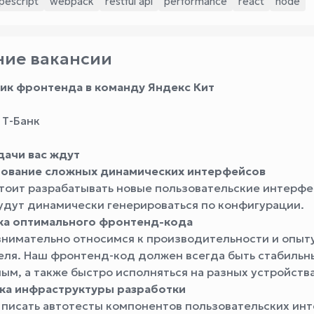
pescript
webpack
restful api
performance
react
node
ие вакансии
ик фронтенда в команду Яндекс Кит
: Т-Банк
дачи вас ждут
ование сложных динамических интерфейсов
тоит разрабатывать новые пользовательские интерфе
удут динамически генерироваться по конфигурации.
ка оптимального фронтенд-кода
внимательно относимся к производительности и опыт
еля. Наш фронтенд-код должен всегда быть стабильн
ым, а также быстро исполняться на разных устройства
а инфраструктуры разработки
 писать автотесты компонентов пользовательских ин