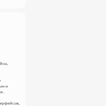
йсы,
у
ым и
х.
терфейсов,