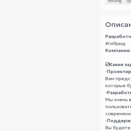
testing
ty
Описан
Разработч
#гибрид
Компания
☑️Какие за
-
Проектир
Вам предс
которые б
-
Разработ
Мы очень 
пользоват
современн
-
Поддержк
Вы будете