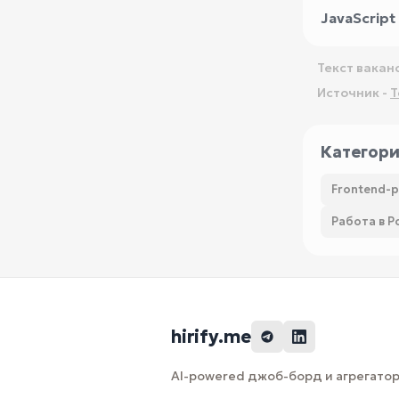
JavaScript
Текст вакан
Источник -
T
Категор
Frontend-
Работа в Р
hirify.me
AI-powered джоб-борд и агрегатор 