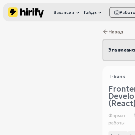
Вакансии
Гайды
Работ
Как настроить фил
Назад
Как распознать
мошенничество
Эта ваканс
Т-Банк
Fronte
Develo
(React
Формат
работы