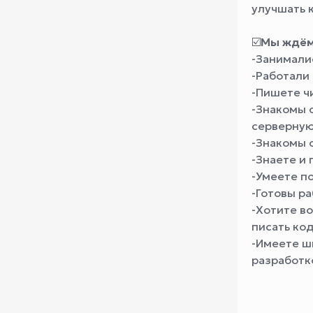
улучшать 
☑️
Мы ждём
-Занимали
-Работали
-Пишете ч
-Знакомы с
серверную
-Знакомы с
-Знаете и
-Умеете п
-Готовы ра
-Хотите в
писать код
-Имеете ш
разработк