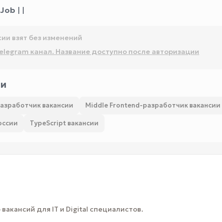
 Job
| |
сии взят без изменений
elegram канал. Название доступно после авторизации
ии
разработчик вакансии
Middle Frontend-разработчик вакансии
оссии
TypeScript вакансии
вакансий для IT и Digital специалистов.