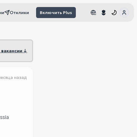
чи
Отклики
Включить Plus
RU
RU
 вакансии ↓
месяца назад
ssia