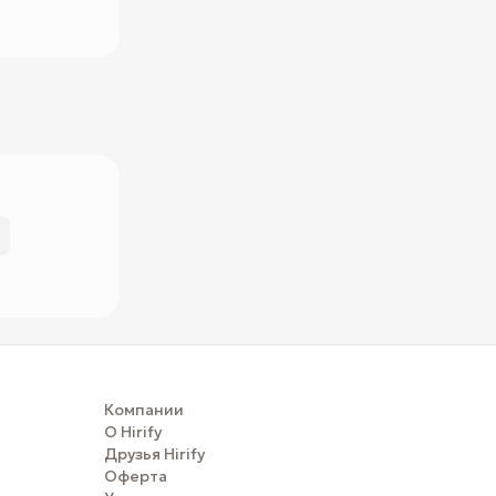
Компании
О Hirify
Друзья Hirify
Оферта