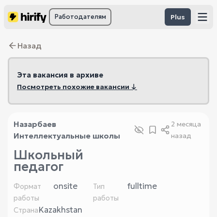
Работодателям
Plus
Назад
Эта вакансия в архиве
Посмотреть похожие вакансии ↓
Назарбаев
2 месяца
Интеллектуальные школы
назад
Школьный
педагог
onsite
fulltime
Формат
Тип
работы
работы
Kazakhstan
Страна