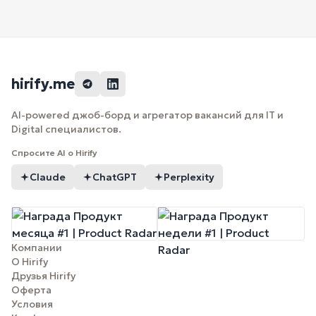
hirify.me
AI-powered джоб-борд и агрегатор вакансий для IT и
Digital специалистов.
Спросите AI о Hirify
Claude
ChatGPT
Perplexity
Компании
О Hirify
Друзья Hirify
Оферта
Условия