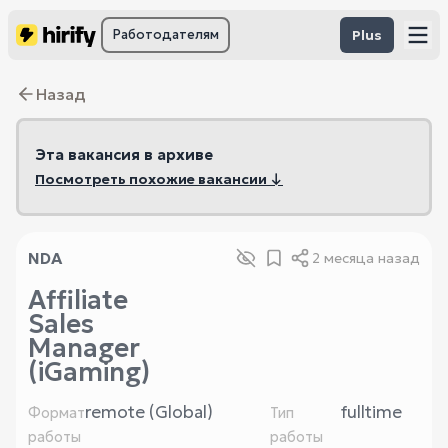
Работодателям
Plus
Назад
Эта вакансия в архиве
Посмотреть похожие вакансии ↓
NDA
2 месяца назад
Affiliate
Sales
Manager
(iGaming)
remote (Global)
fulltime
Формат
Тип
работы
работы