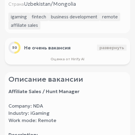
Uzbekistan/Mongolia
Страна
igaming
fintech
business development
remote
affiliate sales
Не очень вакансия
развернуть
50
Оценка от Hirify AI
Описание вакансии
Affiliate Sales / Hunt Manager
Company: NDA
Industry: iGaming
Work mode: Remote
Description: