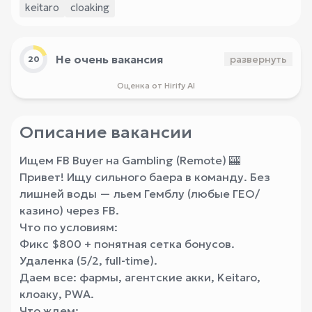
keitaro
cloaking
Не очень вакансия
развернуть
20
Оценка от Hirify AI
Описание вакансии
Ищем FB Buyer на Gambling (Remote) 🎰
Привет! Ищу сильного баера в команду. Без
лишней воды — льем Гемблу (любые ГЕО/
казино) через FB.
Что по условиям:
Фикс $800 + понятная сетка бонусов.
Удаленка (5/2, full-time).
Даем все: фармы, агентские акки, Keitaro,
клоаку, PWA.
Что ждем: