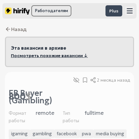
Работодателям
Plus
Назад
Эта вакансия в архиве
Посмотреть похожие вакансии ↓
2 месяца назад
FB Buyer
800
$
(Gambling)
remote
fulltime
Формат
Тип
работы
работы
igaming
gambling
facebook
pwa
media buying