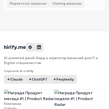
Маркетолог вакансии
iGaming вакансии
hirify.me
AI-powered джоб-борд и агрегатор вакансий для IT и
Digital специалистов.
Спросите AI о Hirify
Claude
ChatGPT
Perplexity
Компании
О Hirify