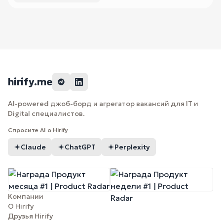
hirify.me
AI-powered джоб-борд и агрегатор вакансий для IT и
Digital специалистов.
Спросите AI о Hirify
Claude
ChatGPT
Perplexity
Компании
О Hirify
Друзья Hirify