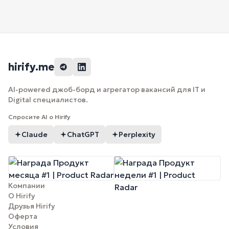
hirify.me
AI-powered джоб-борд и агрегатор вакансий для IT и
Digital специалистов.
Спросите AI о Hirify
Claude
ChatGPT
Perplexity
Компании
О Hirify
Друзья Hirify
Оферта
Условия