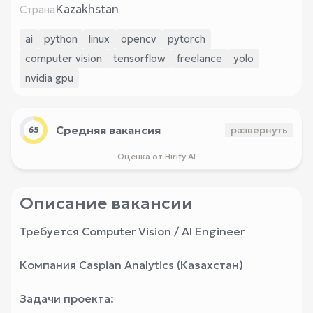
Kazakhstan
Страна
ai
python
linux
opencv
pytorch
computer vision
tensorflow
freelance
yolo
nvidia gpu
Средняя вакансия
развернуть
65
Оценка от Hirify AI
Описание вакансии
Требуется Computer Vision / AI Engineer
Компания Caspian Analytics (Казахстан)
Задачи проекта: