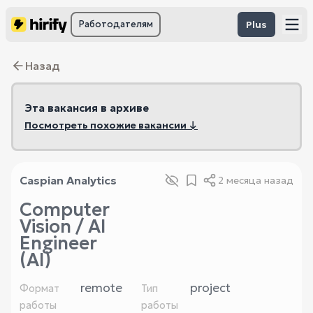
Работодателям
Plus
Назад
Эта вакансия в архиве
Посмотреть похожие вакансии ↓
Caspian Analytics
2 месяца назад
Computer
Vision / AI
Engineer
(AI)
remote
project
Формат
Тип
работы
работы