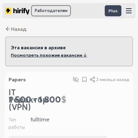
Работодателям
Plus
Назад
Эта вакансия в архиве
Посмотреть похожие вакансии ↓
Papers
2 месяца назад
IT
1 500 - 1 800
$
Редактор
(VPN)
fulltime
Тип
работы