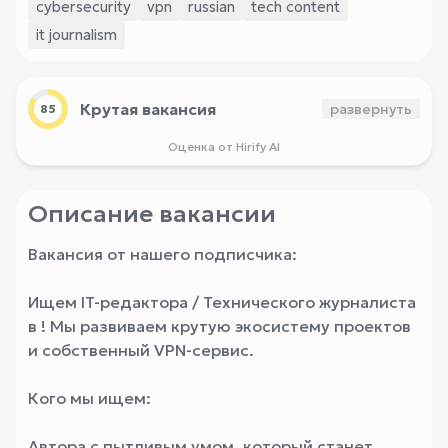
cybersecurity
vpn
russian
tech content
it journalism
Крутая вакансия
развернуть
85
Оценка от Hirify AI
Описание вакансии
Вакансия от нашего подписчика:
Ищем IT-редактора / Технического журналиста
в ! Мы развиваем крутую экосистему проектов
и собственный VPN-сервис.
Кого мы ищем:
Автора с пытливым умом, который станет