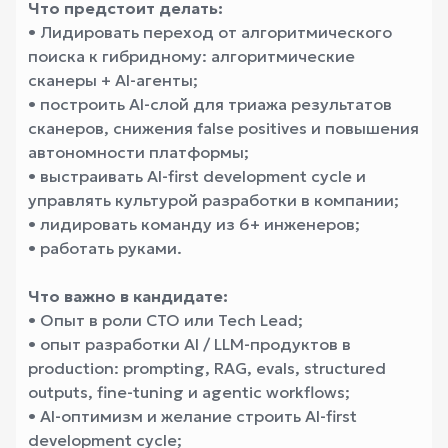
Что предстоит делать:
• Лидировать переход от алгоритмического
поиска к гибридному: алгоритмические
сканеры + AI-агенты;
• построить AI-слой для триажа результатов
сканеров, снижения false positives и повышения
автономности платформы;
• выстраивать AI-first development cycle и
управлять культурой разработки в компании;
• лидировать команду из 6+ инженеров;
• работать руками.
Что важно в кандидате:
• Опыт в роли CTO или Tech Lead;
• опыт разработки AI / LLM-продуктов в
production: prompting, RAG, evals, structured
outputs, fine-tuning и agentic workflows;
• AI-оптимизм и желание строить AI-first
development cycle;