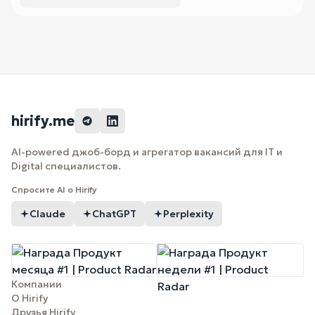
hirify.me
AI-powered джоб-борд и агрегатор вакансий для IT и
Digital специалистов.
Спросите AI о Hirify
Claude
ChatGPT
Perplexity
Компании
О Hirify
Друзья Hirify