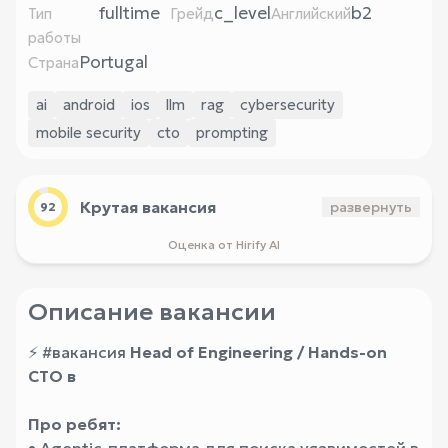
fulltime
c_level
b2
Тип
Грейд
Английский
работы
Portugal
Страна
ai
android
ios
llm
rag
cybersecurity
mobile security
cto
prompting
Крутая вакансия
развернуть
92
Оценка от Hirify AI
Описание вакансии
⚡️
#вакансия
Head of Engineering / Hands-on
CTO в
Про ребят: