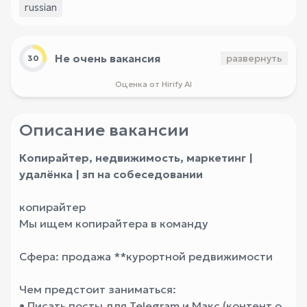
russian
Не очень вакансия
развернуть
30
Оценка от Hirify AI
Описание вакансии
Копирайтер, недвижимость, маркетинг |
удалёнка | зп на собеседовании
копирайтер
Мы ищем копирайтера в команду
Сфера: продажа **курортной редвижимости
Чем предстоит заниматься:
• Писать посты для Telegram и Макс (контент о