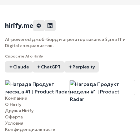
hirify.me
AI-powered джоб-борд и агрегатор вакансий для IT и
Digital специалистов.
Спросите AI о Hirify
Claude
ChatGPT
Perplexity
Компании
О Hirify
Друзья Hirify
Оферта
Условия
Конфиденциальность