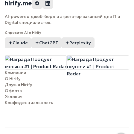
hirify.me
AI-powered джоб-борд и агрегатор вакансий для IT и
Digital специалистов.
Спросите AI о Hirify
Claude
ChatGPT
Perplexity
Компании
О Hirify
Друзья Hirify
Оферта
Условия
Конфиденциальность