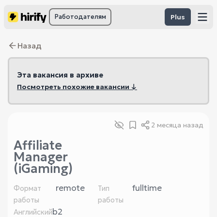
Работодателям
Plus
Назад
Эта вакансия в архиве
Посмотреть похожие вакансии ↓
2 месяца назад
Affiliate
Manager
(iGaming)
remote
fulltime
Формат
Тип
работы
работы
b2
Английский