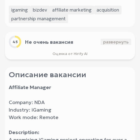
igaming
bizdev
affiliate marketing
acquisition
partnership management
Не очень вакансия
развернуть
45
Оценка от Hirify AI
Описание вакансии
Affiliate Manager
Company: NDA
Industry: iGaming
Work mode: Remote
Description:
A promising iGaming project operating for over a