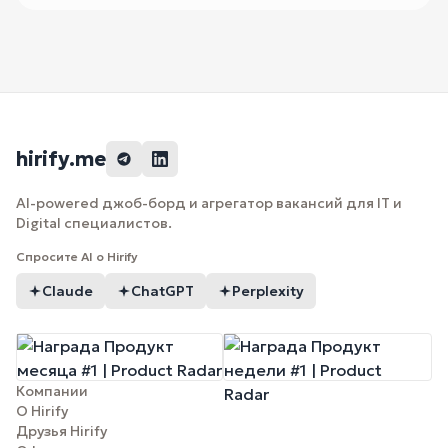
hirify.me
AI-powered джоб-борд и агрегатор вакансий для IT и
Digital специалистов.
Спросите AI о Hirify
Claude
ChatGPT
Perplexity
Компании
О Hirify
Друзья Hirify