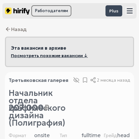
Работодателям
Plus
Назад
Эта вакансия в архиве
Посмотреть похожие вакансии ↓
Третьяковская галерея
2 месяца назад
Начальник
отдела
207 000
₽
графического
дизайна
(Полиграфия)
onsite
fulltime
head
Формат
Тип
Грейд