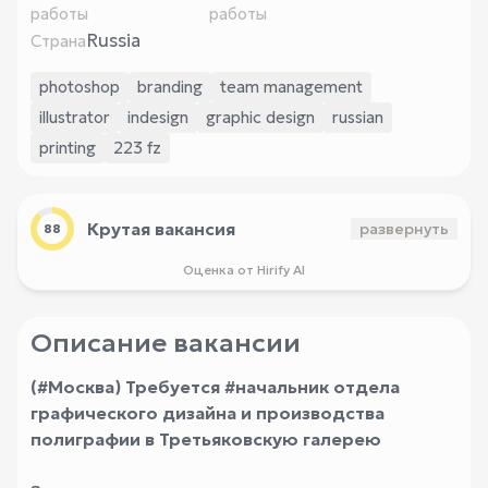
работы
работы
Russia
Страна
photoshop
branding
team management
illustrator
indesign
graphic design
russian
printing
223 fz
Крутая вакансия
развернуть
88
Оценка от Hirify AI
Описание вакансии
(
#Москва
) Требуется
#начальник
отдела
графического дизайна и производства
полиграфии в Третьяковскую галерею