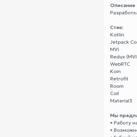
Описание
Разработк
Стек
:
Kotlin
Jetpack Co
MVI
Redux (MV
WebRTC
Koin
Retrofit
Room
Coil
Material3
Мы предл
• Работу 
• Возможн