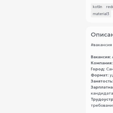
kotlin
red
material3
Описан
#вакансия
Вакансия
:
Компания
Город
: Са
Формат
: 
Занятость
Зарплатна
кандидата
Трудоуст
требовани