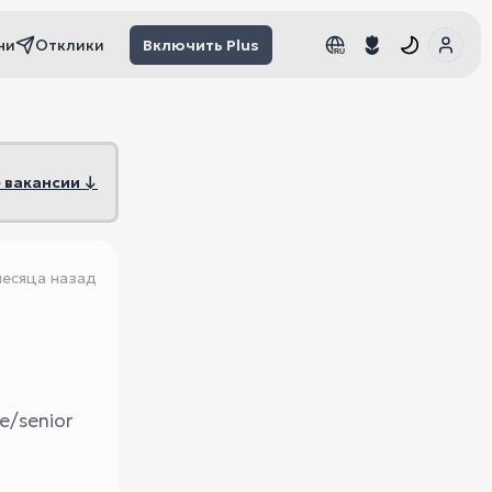
чи
Отклики
Включить Plus
RU
RU
 вакансии ↓
месяца назад
e/senior