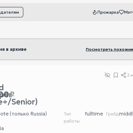
одателям
Прожарка
Мэт
ьтры
ия в архиве
Посмотреть похожие
2 
d
00
₽
per
e+/Senior)
ote (только Russia)
fulltime
middl
Тип
Грейд
работы
ia