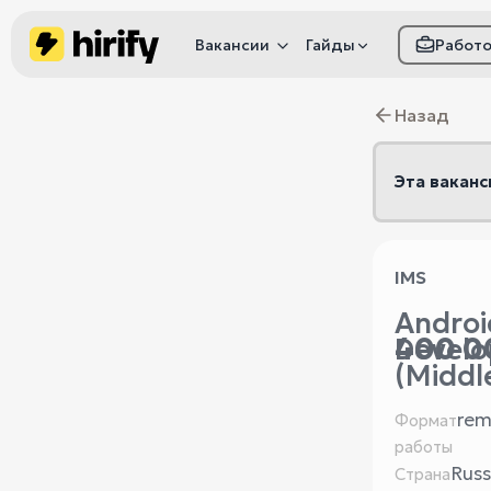
Вакансии
Гайды
Работ
Как настроить фил
Назад
Как распознать
мошенничество
Эта ваканс
IMS
Androi
400 0
Develo
(Middl
rem
Формат
работы
Russ
Страна