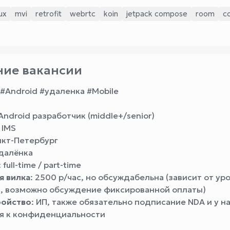
ux
mvi
retrofit
webrtc
koin
jetpack compose
room
co
ие вакансии
 #Android #удаленка #Mobile
 Android разработчик (middle+/senior)
: IMS
нкт-Петербург
удалёнка
: full-time / part-time
я вилка
: 2500 р/час, но обсуждабельна (зависит от ур
, возможно обсуждение фиксированной оплаты)
ройство
: ИП, также обязательно подписание NDA и у н
я к конфиденциальности