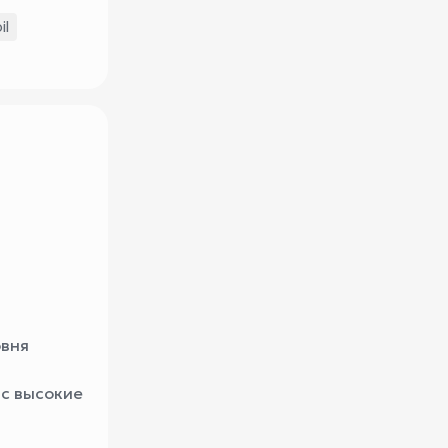
il
овня
ас высокие