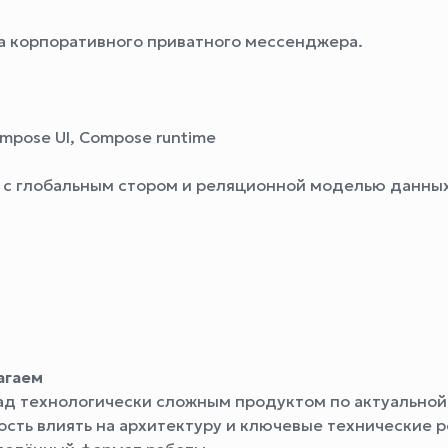
а корпоративного приватного мессенджера.
mpose UI, Compose runtime
I с глобальным стором и реляционной моделью данны
агаем
над технологически сложным продуктом по актуальной
ость влиять на архитектуру и ключевые технические 