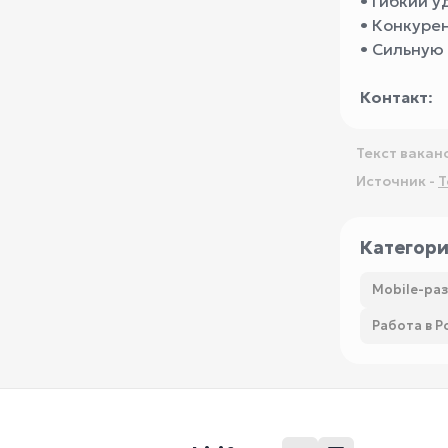
• Гибкий 
• Конкуре
• Сильную
Контакт
:
Текст вакан
Источник -
T
Категор
Mobile-ра
Работа в Р