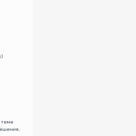
х)
 теме
решения.