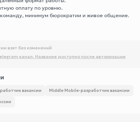
удалённый формат работы.
нтную оплату по уровню.
 команду, минимум бюрократии и живое общение.
сии взят без изменений
elegram канал. Название доступно после авторизации
ии
зработчик вакансии
Middle Mobile-разработчик вакансии
оссии