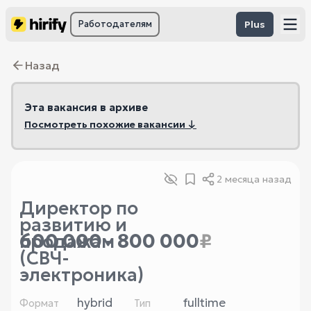
Работодателям
Plus
Назад
Эта вакансия в архиве
Посмотреть похожие вакансии ↓
2 месяца назад
Директор по
развитию и
600 000 - 800 000
₽
продажам
(СВЧ-
электроника)
hybrid
fulltime
Формат
Тип