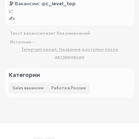
🔭
Вакансии:
@c_level_top
📈
✍️
Текст вакансии взят без изменений
Источник -
Telegram канал. Название доступно после
авторизации
Категории
Sales вакансии
Работа в России