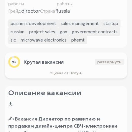
работы
работы
director
Russia
Грейд
Страна
business development
sales management
startup
russian
project sales
gan
government contracts
sic
microwave electronics
phemt
Крутая вакансия
развернуть
92
Оценка от Hirify AI
Описание вакансии
🔝
✍️
Вакансия
Директор по развитию и
продажам дизайн-центра СВЧ-электроники