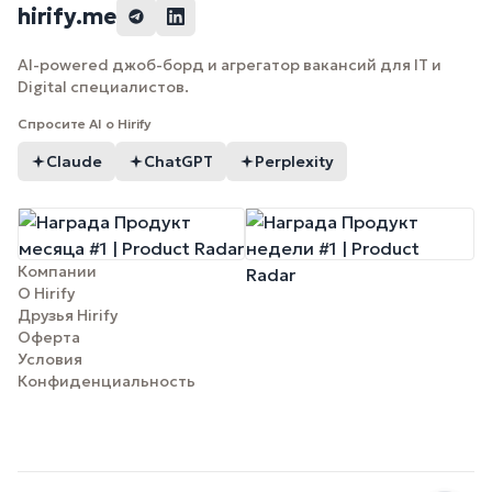
hirify.me
AI-powered джоб-борд и агрегатор вакансий для IT и
Digital специалистов.
Спросите AI о Hirify
Claude
ChatGPT
Perplexity
Компании
О Hirify
Друзья Hirify
Оферта
Условия
Конфиденциальность