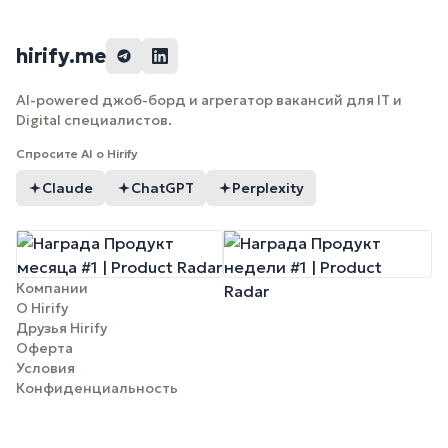
hirify.me
AI-powered джоб-борд и агрегатор вакансий для IT и
Digital специалистов.
Спросите AI о Hirify
Claude
ChatGPT
Perplexity
Компании
О Hirify
Друзья Hirify
Оферта
Условия
Конфиденциальность