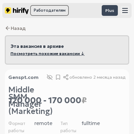
Работодателям
Plus
Назад
Эта вакансия в архиве
Посмотреть похожие вакансии ↓
Genspt.com
обновлено
2 месяца назад
Middle
SMM
120 000 - 170 000
₽
Manager
(Marketing)
remote
fulltime
Формат
Тип
работы
работы