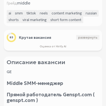
middle
Грейд
ai
smm
tiktok
reels
content marketing
russian
shorts
viral marketing
short form content
Крутая вакансия
развернуть
85
Оценка от Hirify AI
Описание вакансии
GE
Middle SMM-менеджер
Прямой работодатель Genspt.com (
genspt.com )