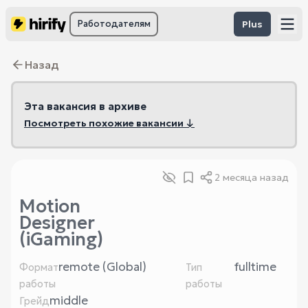
Работодателям
Plus
Назад
Эта вакансия в архиве
Посмотреть похожие вакансии ↓
2 месяца назад
Motion
Designer
(iGaming)
remote (Global)
fulltime
Формат
Тип
работы
работы
middle
Грейд