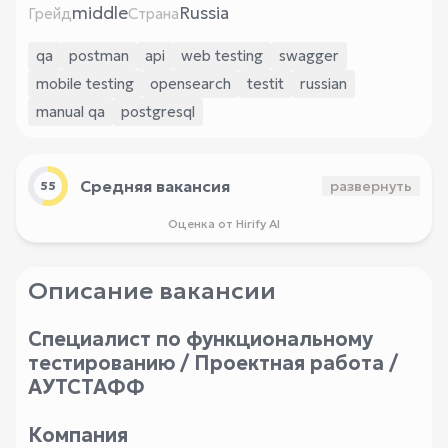
middle
Russia
Грейд
Страна
qa
postman
api
web testing
swagger
mobile testing
opensearch
testit
russian
manual qa
postgresql
Средняя вакансия
развернуть
55
Оценка от Hirify AI
Описание вакансии
Специалист по функциональному
тестированию / Проектная работа /
АУТСТАФФ
Компания