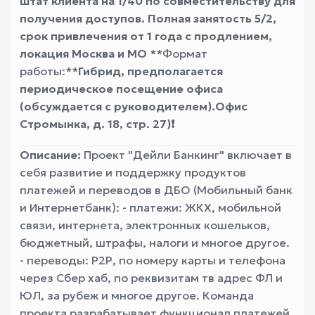
штат клиента на 1/40 по совместительству для
получения доступов. Полная занятость 5/2,
срок привлечения от 1 года с продлением,
локация Москва и МО
**Формат
работы:**
Гибрид, предполагается
периодическое посещение офиса
(обсуждается с руководителем).
Офис
Стромынка, д. 18, стр. 27)
❗️
Описание:
Проект "Дейли Банкинг" включает в
себя развитие и поддержку продуктов
платежей и переводов в ДБО (Мобильный банк
и Интернетбанк): - платежи: ЖКХ, мобильной
связи, интернета, электронных кошельков,
бюджетный, штрафы, налоги и многое другое.
- переводы: Р2Р, по номеру карты и телефона
через Сбер хаб, по реквизитам тв адрес ФЛ и
ЮЛ, за рубеж и многое другое. Команда
проекта разрабатывает функционал платежей