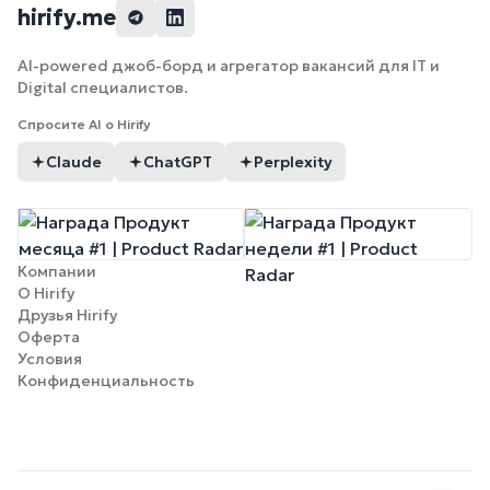
hirify.me
AI-powered джоб-борд и агрегатор вакансий для IT и
Digital специалистов.
Спросите AI о Hirify
Claude
ChatGPT
Perplexity
Компании
О Hirify
Друзья Hirify
Оферта
Условия
Конфиденциальность