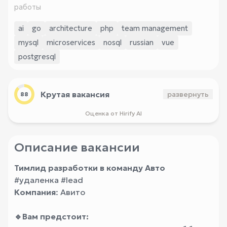
работы
ai
go
architecture
php
team management
mysql
microservices
nosql
russian
vue
postgresql
Крутая вакансия
развернуть
88
Оценка от Hirify AI
Описание вакансии
Тимлид разработки в команду Авто
#удаленка #lead
Компания
: Авито
🔹Вам предстоит: