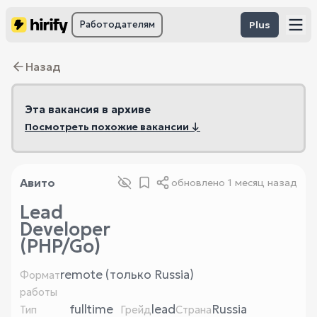
Работодателям
Plus
Назад
Эта вакансия в архиве
Посмотреть похожие вакансии ↓
Авито
обновлено
1 месяц назад
Lead
Developer
(PHP/Go)
remote (только Russia)
Формат
работы
fulltime
lead
Russia
Тип
Грейд
Страна